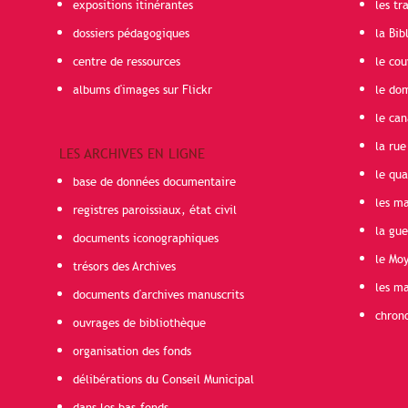
expositions itinérantes
les t
dossiers pédagogiques
la Bib
centre de ressources
le cou
albums d'images sur Flickr
le do
le can
la rue
LES ARCHIVES EN LIGNE
le qua
base de données documentaire
les ma
registres paroissiaux, état civil
la gu
documents iconographiques
le Mo
trésors des Archives
les ma
documents d'archives manuscrits
chron
ouvrages de bibliothèque
organisation des fonds
délibérations du Conseil Municipal