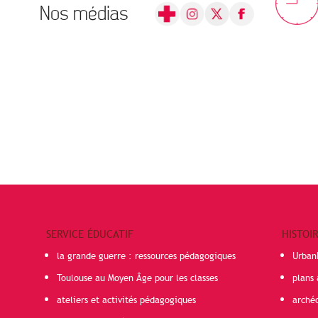
Nos médias
SERVICE ÉDUCATIF
HISTOI
la grande guerre : ressources pédagogiques
Urban
Toulouse au Moyen Âge pour les classes
plans 
ateliers et activités pédagogiques
arché