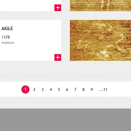
AIGLE
1378
oiseaux
1
2
3
4
5
6
7
8
9
...11