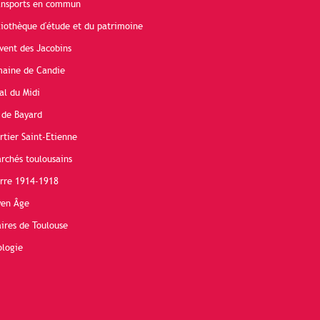
ransports en commun
liothèque d'étude et du patrimoine
vent des Jacobins
maine de Candie
al du Midi
 de Bayard
rtier Saint-Etienne
rchés toulousains
erre 1914-1918
yen Âge
ires de Toulouse
ologie