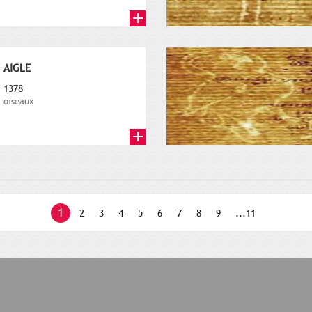
AIGLE
1378
oiseaux
1
2
3
4
5
6
7
8
9
...11