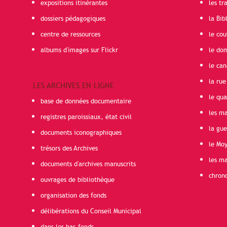
expositions itinérantes
les t
dossiers pédagogiques
la Bib
centre de ressources
le cou
albums d'images sur Flickr
le do
le can
la rue
LES ARCHIVES EN LIGNE
le qua
base de données documentaire
les ma
registres paroissiaux, état civil
la gu
documents iconographiques
le Mo
trésors des Archives
les ma
documents d'archives manuscrits
chron
ouvrages de bibliothèque
organisation des fonds
délibérations du Conseil Municipal