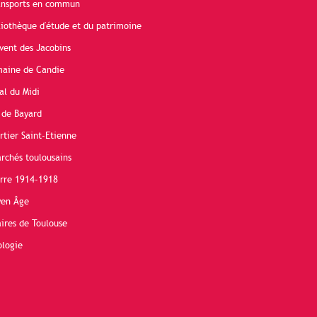
ransports en commun
liothèque d'étude et du patrimoine
vent des Jacobins
maine de Candie
al du Midi
 de Bayard
rtier Saint-Etienne
rchés toulousains
erre 1914-1918
yen Âge
ires de Toulouse
ologie