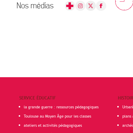
Nos médias
SERVICE ÉDUCATIF
HISTOI
la grande guerre : ressources pédagogiques
Urban
Toulouse au Moyen Âge pour les classes
plans 
ateliers et activités pédagogiques
arché