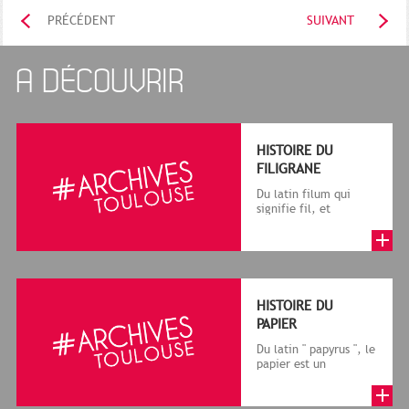
PRÉCÉDENT
SUIVANT
A DÉCOUVRIR
HISTOIRE DU
FILIGRANE
Du latin filum qui
signifie fil, et
granum, grain, le
terme désigne, dans
le cadre de la f...
HISTOIRE DU
PAPIER
Du latin " papyrus ", le
papier est un
matériau fabriqué
avec des fibres
végétales réduite...