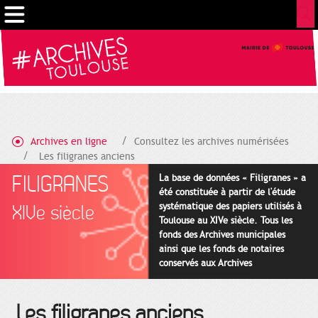
Gestion de vos préférences sur les cookies
Archives en ligne
Consultez les archives numérisées
Les filigranes anciens
FILIGRANES
La base de données « Filigranes » a
été constituée à partir de l'étude
systématique des papiers utilisés à
XIVe siècle
Toulouse au XIVe siècle. Tous les
fonds des Archives municipales
ainsi que les fonds de notaires
conservés aux Archives
départementales pour cette
période ont été utilisés en priorité.
Les filigranes anciens