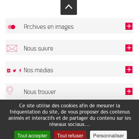
Archives en images
Autoriser
FlickR (badge) est désactivé.
Nous suivre
TOUTES LES IMAGES
Renseigner votre email pour recevoir notre lettre d'information.
Nos médias
Nous trouver
Ce champ est exigé.
OK
Ce site utilise des cookies afin de mesurer la
ARCHIVES MUNICIPALES
RECHERCHES GÉNÉALOGIQUES
fréquentation du site, de vous proposer des contenus
2 rue des Archives
NOUS CONNAÎTRE
animés et interactifs et de partager du contenu sur les
SERVICE ÉDUCATIF
31500 Toulouse
réseaux sociaux...
LES ARCHIVES EN LIGNE
Accès mobilité réduite :
Tout accepter
Tout refuser
Personnaliser
HISTOIRE DE TOULOUSE
7 avenue de Bellevue