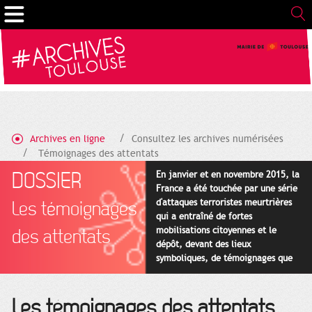
Gestion de vos préférences sur les cookies
Archives en ligne
Consultez les archives numérisées
Témoignages des attentats
DOSSIER
En janvier et en novembre 2015, la
France a été touchée par une série
d'attaques terroristes meurtrières
Les témoignages
qui a entraîné de fortes
mobilisations citoyennes et le
des attentats
dépôt, devant des lieux
symboliques, de témoignages que
certains services d'Archives ont
collectés.
Les témoignages des attentats