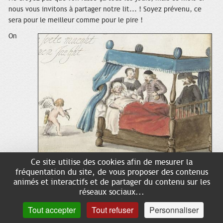
nous vous invitons à partager notre lit... ! Soyez prévenu, ce
sera pour le meilleur comme pour le pire !
On
Ce site utilise des cookies afin de mesurer la
commencera par effleurer le lit dans sa matérialité, il faudra
fréquentation du site, de vous proposer des contenus
aussi le défaire pour mieux en saisir les composants et les
animés et interactifs et de partager du contenu sur les
accessoires. Il faudra les compter ces lits : combien dans une
réseaux sociaux...
même pièce (et dans quelles pièces d'ailleurs ?).
Tout accepter
Tout refuser
Personnaliser
Cela nous amènera naturellement à faire un état de tous ceux