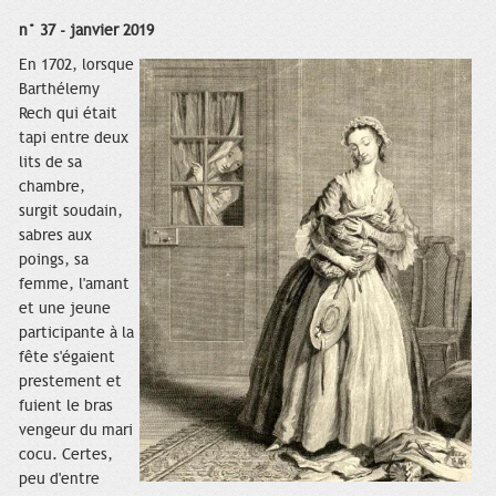
n° 37 - janvier 2019
En 1702, lorsque
Barthélemy
Rech qui était
tapi entre deux
lits de sa
chambre,
surgit soudain,
sabres aux
poings, sa
femme, l'amant
et une jeune
participante à la
fête s'égaient
prestement et
fuient le bras
vengeur du mari
cocu. Certes,
peu d'entre