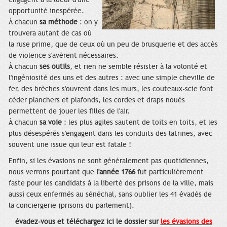
opportunité inespérée.
À chacun
sa méthode
: on y
trouvera autant de cas où
la ruse prime, que de ceux où un peu de brusquerie et des accès
de violence s'avèrent nécessaires.
À chacun
ses outils
, et rien ne semble résister à la volonté et
l'ingéniosité des uns et des autres : avec une simple cheville de
fer, des brèches s'ouvrent dans les murs, les couteaux-scie font
céder planchers et plafonds, les cordes et draps noués
permettent de jouer les filles de l'air.
À chacun
sa voie
: les plus agiles sautent de toits en toits, et les
plus désespérés s'engagent dans les conduits des latrines, avec
souvent une issue qui leur est fatale !
Enfin, si les évasions ne sont généralement pas quotidiennes,
nous verrons pourtant que
l'année 1766
fut particulièrement
faste pour les candidats à la liberté des prisons de la ville, mais
aussi ceux enfermés au sénéchal, sans oublier les 41 évadés de
la conciergerie (prisons du parlement).
évadez-vous et téléchargez ici le dossier sur
les évasions des