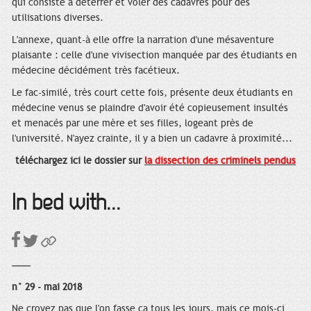
qui consiste à déterrer et voler des cadavres pour des
utilisations diverses.
L'annexe, quant-à elle offre la narration d'une mésaventure
plaisante : celle d'une vivisection manquée par des étudiants en
médecine décidément très facétieux.
Le fac-similé, très court cette fois, présente deux étudiants en
médecine venus se plaindre d'avoir été copieusement insultés
et menacés par une mère et ses filles, logeant près de
l'université. N'ayez crainte, il y a bien un cadavre à proximité...
téléchargez ici le dossier sur
la dissection des criminels pendus
In bed with...
n° 29 - mai 2018
Ne croyez pas que l'on fasse ça tous les jours, mais ce mois-ci