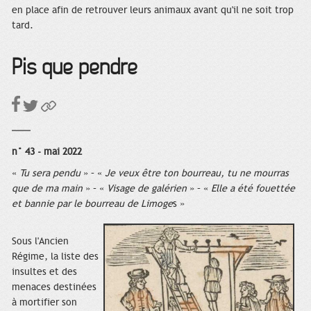
en place afin de retrouver leurs animaux avant qu'il ne soit trop
tard.
Pis que pendre
n° 43 - mai 2022
«
Tu sera pendu
» – «
Je veux être ton bourreau, tu ne mourras
que de ma main
» – «
Visage de galérien
» – «
Elle a été fouettée
et bannie par le bourreau de Limoge
s »
Sous l'Ancien
Régime, la liste des
insultes et des
menaces destinées
à mortifier son