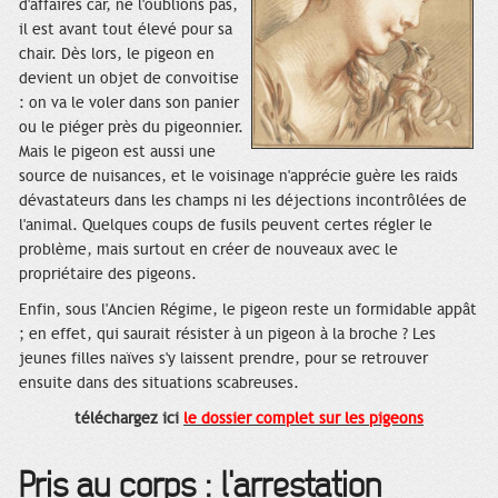
d'affaires car, ne l'oublions pas,
il est avant tout élevé pour sa
chair. Dès lors, le pigeon en
devient un objet de convoitise
: on va le voler dans son panier
ou le piéger près du pigeonnier.
Mais le pigeon est aussi une
source de nuisances, et le voisinage n'apprécie guère les raids
dévastateurs dans les champs ni les déjections incontrôlées de
l'animal. Quelques coups de fusils peuvent certes régler le
problème, mais surtout en créer de nouveaux avec le
propriétaire des pigeons.
Enfin, sous l'Ancien Régime, le pigeon reste un formidable appât
; en effet, qui saurait résister à un pigeon à la broche ? Les
jeunes filles naïves s'y laissent prendre, pour se retrouver
ensuite dans des situations scabreuses.
téléchargez ici
le dossier complet sur les pigeons
Pris au corps : l'arrestation