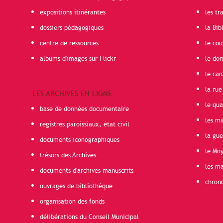
expositions itinérantes
les t
dossiers pédagogiques
la Bib
centre de ressources
le cou
albums d'images sur Flickr
le do
le can
la rue
LES ARCHIVES EN LIGNE
le qua
base de données documentaire
les ma
registres paroissiaux, état civil
la gu
documents iconographiques
le Mo
trésors des Archives
les ma
documents d'archives manuscrits
chron
ouvrages de bibliothèque
organisation des fonds
délibérations du Conseil Municipal