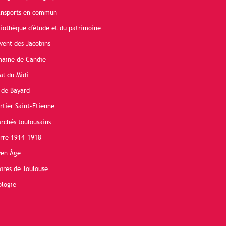
ransports en commun
liothèque d'étude et du patrimoine
vent des Jacobins
maine de Candie
al du Midi
 de Bayard
rtier Saint-Etienne
rchés toulousains
erre 1914-1918
yen Âge
ires de Toulouse
ologie