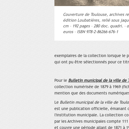
Couverture de Toulouse, archives r
édition Loubatières, relié sous jaqu
cm – 192 pages – 280 doc. quadri. – 
euros – ISBN 978-2-86266-676-1
exemplaires de la collection lorsque le pé
qui ont pu être sélectionnés pour ce tit
Pour le
Bulletin municipal de la ville de
collection numérisée de 1879 à 1969 (fic
mention que des documents numériques s
Le
Bulletin municipal de la ville de
Toul
est une publication officielle, émanant 
l'institution municipale. La collection c
par les Archives municipales compte 11
et couvre une période allant de 1871 à 1