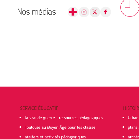
Nos médias
SERVICE ÉDUCATIF
HISTOI
la grande guerre : ressources pédagogiques
Urban
Toulouse au Moyen Âge pour les classes
plans 
ateliers et activités pédagogiques
arché