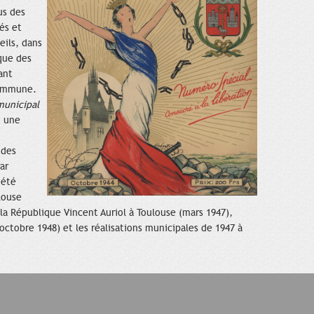
us des
és et
eils, dans
 que des
ant
commune.
municipal
, une
ndes
ar
 été
louse
 la République Vincent Auriol à Toulouse (mars 1947),
octobre 1948) et les réalisations municipales de 1947 à