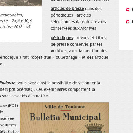
articles de presse
dans des
emarquables,
périodiques : articles
ette – 24,4 x 30,6
sélectionnés dans des revues
octobre 2012 – 45
conservées aux Archives
périodiques
: revues et titres
de presse conservés par les
Archives, avec la mention des
riodique a fait l'objet d'un « bulletinage » et des articles
re.
 Toulouse
, vous avez ainsi la possibilité de visionner la
hiers pdf océrisés). Ces exemplaires comportent la
ont associés à la notice.
ouse
(PO1)
de
onservée
1 volumes
969. Cette