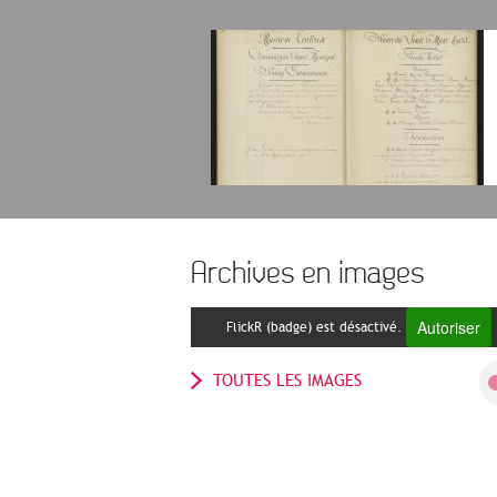
Archives en images
Autoriser
FlickR (badge) est désactivé.
TOUTES LES IMAGES