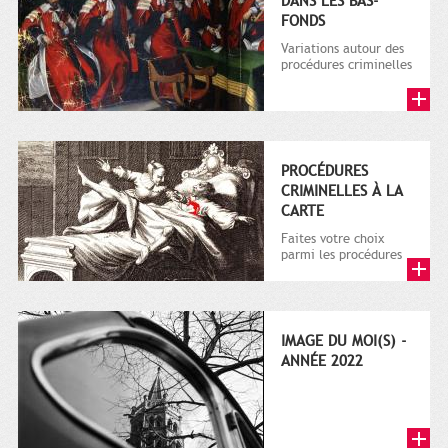
DANS LES BAS-
FONDS
Variations autour des
procédures criminelles
des capitouls de 1670
à 1790
PROCÉDURES
CRIMINELLES À LA
CARTE
Faites votre choix
parmi les procédures
criminelles des
capitouls de 1670 à
1790
IMAGE DU MOI(S) -
ANNÉE 2022