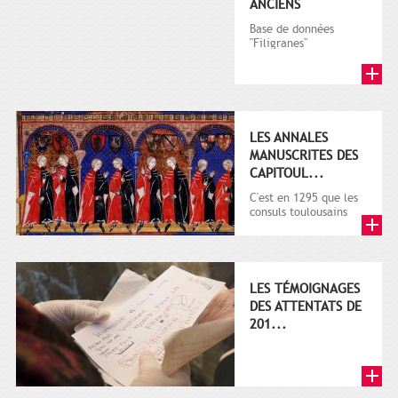
ANCIENS
Base de données
"Filigranes"
LES ANNALES
MANUSCRITES DES
CAPITOUL...
C'est en 1295 que les
consuls toulousains
décident de la
rédaction d'un grand
livre de la ...
LES TÉMOIGNAGES
DES ATTENTATS DE
201...