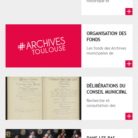
historique et
administrative
d'ouvrages, de
brochures et de
périodiques p...
ORGANISATION DES
FONDS
Les fonds des Archives
municipales de
Toulouse comprennent
des archives publiques
et des a...
DÉLIBÉRATIONS DU
CONSEIL MUNICIPAL
Recherche et
consultation des
délibérations
numérisées