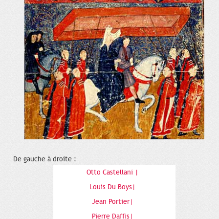
De gauche à droite :
Otto Castellani |
Louis Du Boys|
Jean Portier|
Pierre Daffis|