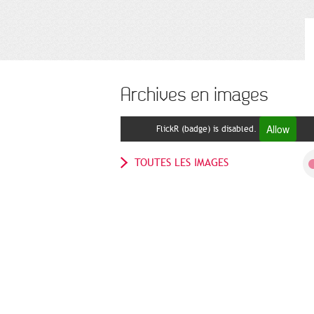
Archives en images
Allow
FlickR (badge) is disabled.
TOUTES LES IMAGES