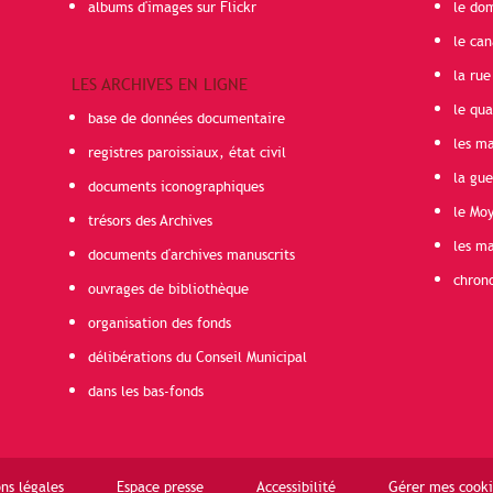
albums d'images sur Flickr
le do
le can
la rue
LES ARCHIVES EN LIGNE
le qua
base de données documentaire
les ma
registres paroissiaux, état civil
la gu
documents iconographiques
le Mo
trésors des Archives
les ma
documents d'archives manuscrits
chron
ouvrages de bibliothèque
organisation des fonds
délibérations du Conseil Municipal
dans les bas-fonds
ns légales
Espace presse
Accessibilité
Gérer mes cooki