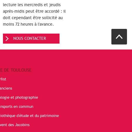
lecture les mercredis et jeudis
après-midis peut être accordé : il
doit cependant être sollicité au
moins 72 heures à l'avance.
NOUS CONTACTER
RE DE TOULOUSE
Hist
anciens
ologie et photographie
ransports en commun
liothèque d'étude et du patrimoine
vent des Jacobins