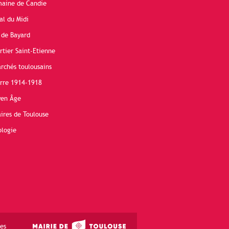
maine de Candie
al du Midi
 de Bayard
rtier Saint-Etienne
rchés toulousains
erre 1914-1918
yen Âge
ires de Toulouse
ologie
es