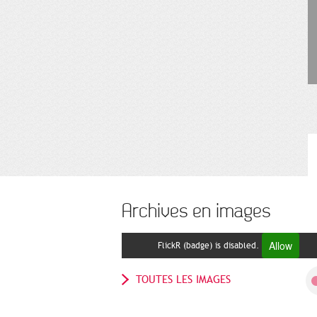
Archives en images
Allow
FlickR (badge) is disabled.
TOUTES LES IMAGES