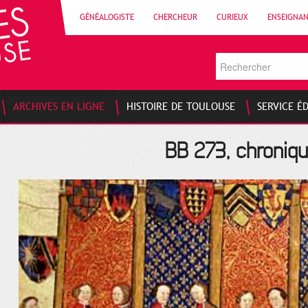
GÉNÉALOGISTE
CHERCHEUR
CURIEUX
ENSEIGNA
ARCHIVES EN LIGNE
HISTOIRE DE TOULOUSE
SERVICE É
BB 273, chronique