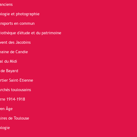
anciens
ologie et photographie
ransports en commun
liothèque d'étude et du patrimoine
vent des Jacobins
maine de Candie
al du Midi
 de Bayard
rtier Saint-Etienne
rchés toulousains
erre 1914-1918
yen Âge
ires de Toulouse
ologie