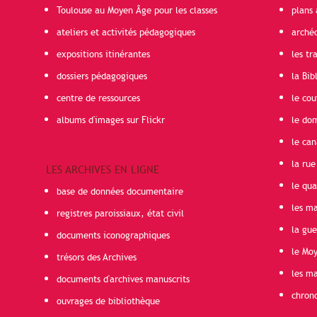
Toulouse au Moyen Âge pour les classes
plans 
ateliers et activités pédagogiques
arché
expositions itinérantes
les t
dossiers pédagogiques
la Bib
centre de ressources
le cou
albums d'images sur Flickr
le do
le can
la rue
LES ARCHIVES EN LIGNE
le qua
base de données documentaire
les ma
registres paroissiaux, état civil
la gu
documents iconographiques
le Mo
trésors des Archives
les ma
documents d'archives manuscrits
chron
ouvrages de bibliothèque