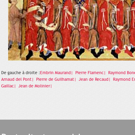
De gauche à droite :
Embrin Maurand|
Pierre Flamenc|
Raymond Bon
Arnaud del Pont|
Pierre de Guilhamat|
Jean de Recaud|
Raymond E
Gaillac|
Jean de Molinier|