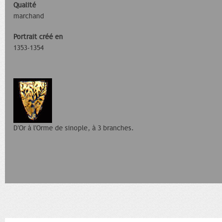
Qualité
marchand
Portrait créé en
1353-1354
D'Or à l'Orme de sinople, à 3 branches.