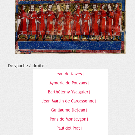
De gauche à droite :
Jean de Naves|
Aymeric de Pouzans|
Barthélémy Ysalguier|
Jean Martin de Carcassonne|
Guillaume Dejean|
Pons de Montaygon|
Paul del Prat|