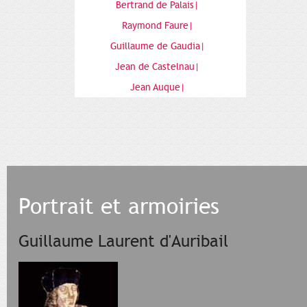
Bertrand de Palais|
Raymond Faure|
Guillaume de Gaudia|
Jean de Castelnau|
Jean Auque|
Portrait et armoiries
Guillaume Laurent d'Auribail