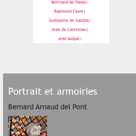
Bertrand de Palais|
Raymond Faure|
Guillaume de Gaudia|
Jean de Castelnau|
Jean Auque|
Portrait et armoiries
Bernard Arnaud del Pont