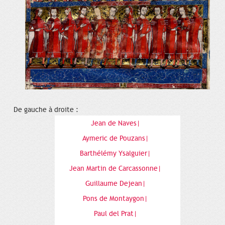
De gauche à droite :
Jean de Naves|
Aymeric de Pouzans|
Barthélémy Ysalguier|
Jean Martin de Carcassonne|
Guillaume Dejean|
Pons de Montaygon|
Paul del Prat|