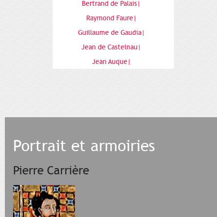
Bertrand de Palais|
Raymond Faure|
Guillaume de Gaudia|
Jean de Castelnau|
Jean Auque|
Portrait et armoiries
Pierre Carrière