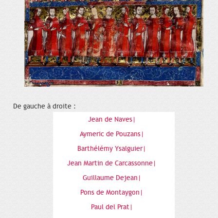
De gauche à droite :
Jean de Naves|
Aymeric de Pouzans|
Barthélémy Ysalguier|
Jean Martin de Carcassonne|
Guillaume Dejean|
Pons de Montaygon|
Paul del Prat|