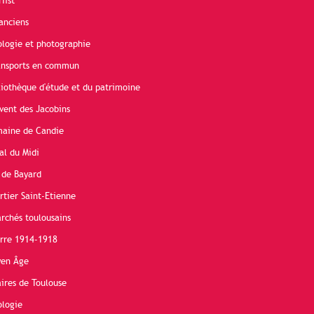
Hist
anciens
ologie et photographie
ransports en commun
liothèque d'étude et du patrimoine
vent des Jacobins
maine de Candie
al du Midi
 de Bayard
rtier Saint-Etienne
rchés toulousains
erre 1914-1918
yen Âge
ires de Toulouse
ologie