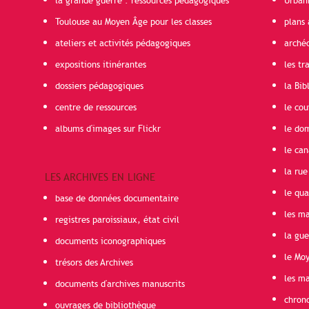
la grande guerre : ressources pédagogiques
Urban
Toulouse au Moyen Âge pour les classes
plans 
ateliers et activités pédagogiques
arché
expositions itinérantes
les t
dossiers pédagogiques
la Bib
centre de ressources
le cou
albums d'images sur Flickr
le do
le can
la rue
LES ARCHIVES EN LIGNE
le qua
base de données documentaire
les ma
registres paroissiaux, état civil
la gu
documents iconographiques
le Mo
trésors des Archives
les ma
documents d'archives manuscrits
chron
ouvrages de bibliothèque