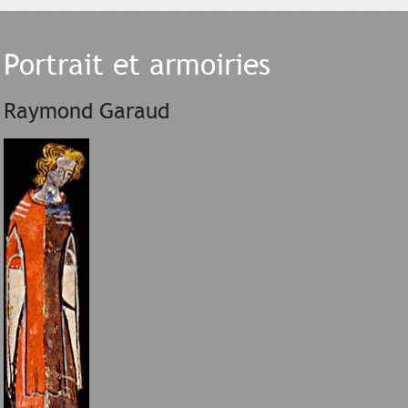
Portrait et armoiries
Raymond Garaud