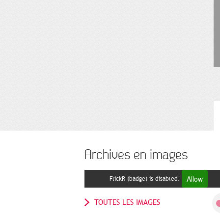
Archives en images
Allow
FlickR (badge) is disabled.
TOUTES LES IMAGES