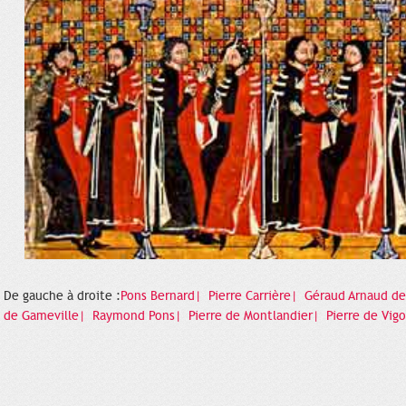
De gauche à droite :
Pons Bernard|
Pierre Carrière|
Géraud Arnaud de
de Gameville|
Raymond Pons|
Pierre de Montlandier|
Pierre de Vig