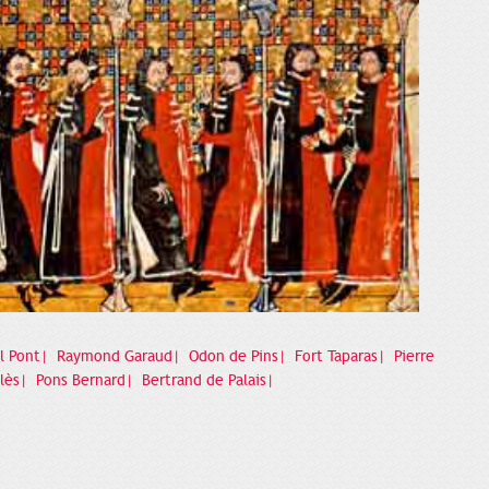
l Pont|
Raymond Garaud|
Odon de Pins|
Fort Taparas|
Pierre
olès|
Pons Bernard|
Bertrand de Palais|