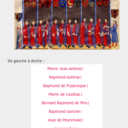
De gauche à droite :
Pierre Jean Azémar|
Raymond Azémar|
Raymond de Puybusque|
Pierre de Casilhac|
Bernard Raymond de Pins|
Raymond Gontier|
Jean de Peyremale|