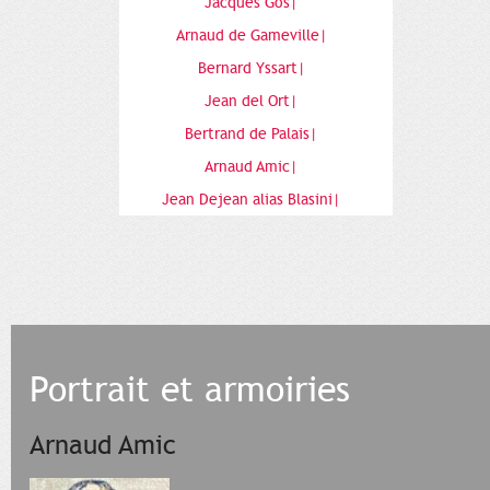
Jacques Gos|
Arnaud de Gameville|
Bernard Yssart|
Jean del Ort|
Bertrand de Palais|
Arnaud Amic|
Jean Dejean alias Blasini|
Portrait et armoiries
Arnaud Amic