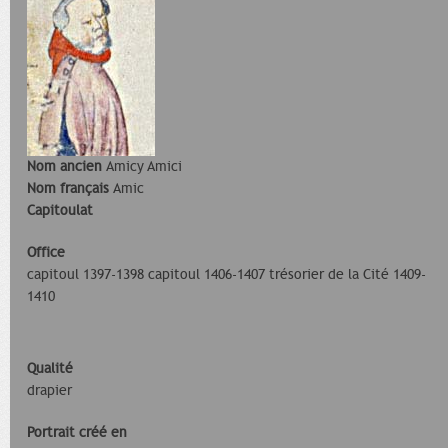
Nom ancien
Amicy Amici
Nom français
Amic
Capitoulat
Office
capitoul 1397-1398 capitoul 1406-1407 trésorier de la Cité 1409-
1410
Qualité
drapier
Portrait créé en