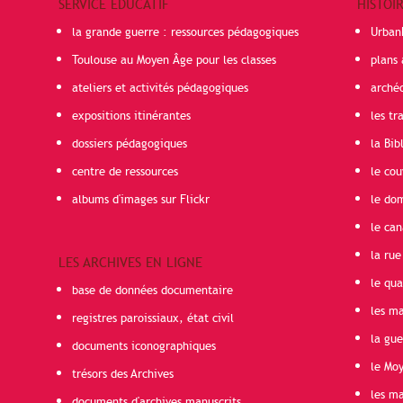
SERVICE ÉDUCATIF
HISTOI
la grande guerre : ressources pédagogiques
Urban
Toulouse au Moyen Âge pour les classes
plans 
ateliers et activités pédagogiques
arché
expositions itinérantes
les t
dossiers pédagogiques
la Bib
centre de ressources
le cou
albums d'images sur Flickr
le do
le can
la rue
LES ARCHIVES EN LIGNE
le qua
base de données documentaire
les ma
registres paroissiaux, état civil
la gu
documents iconographiques
le Mo
trésors des Archives
les ma
documents d'archives manuscrits