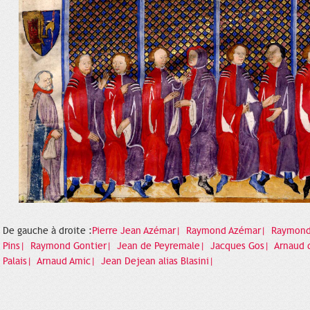
De gauche à droite :
Pierre Jean Azémar|
Raymond Azémar|
Raymond
Pins|
Raymond Gontier|
Jean de Peyremale|
Jacques Gos|
Arnaud 
Palais|
Arnaud Amic|
Jean Dejean alias Blasini|