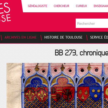
GÉNÉALOGISTE
CHERCHEUR
CURIEUX
ENSEIGNA
ARCHIVES EN LIGNE
HISTOIRE DE TOULOUSE
SERVICE É
BB 273, chronique