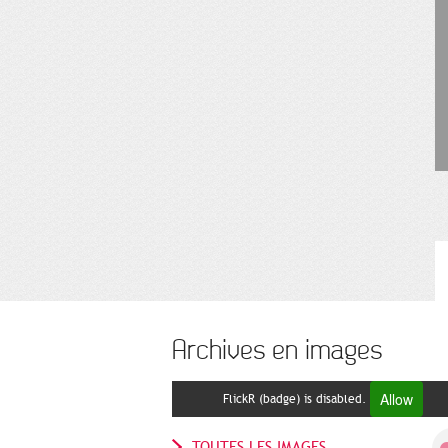
Archives en images
Allow
FlickR (badge) is disabled.
TOUTES LES IMAGES