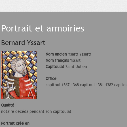
Portrait et armoiries
Bernard Yssart
Nom ancien
Ysarti Yssarti
Nom français
Yssart
Capitoulat
Saint-Julien
Office
capitoul 1367-1368 capitoul 1381-1382 capito
Qualité
notaire décéda pendant son capitoulat
Portrait créé en