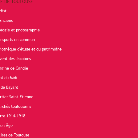
RE DE TOULOUSE
Hist
anciens
ologie et photographie
ransports en commun
liothèque d'étude et du patrimoine
vent des Jacobins
maine de Candie
al du Midi
 de Bayard
rtier Saint-Etienne
rchés toulousains
erre 1914-1918
yen Âge
ires de Toulouse