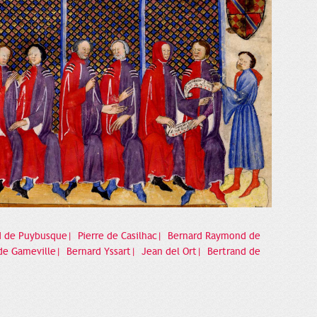
 de Puybusque|
Pierre de Casilhac|
Bernard Raymond de
de Gameville|
Bernard Yssart|
Jean del Ort|
Bertrand de