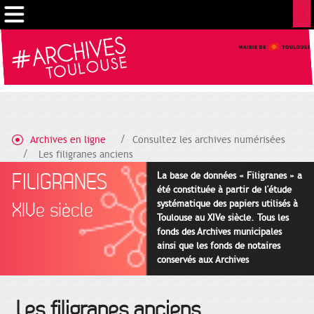
Cookies management panel
Archives en ligne
Consultez les archives numérisées
Les filigranes anciens
FILIGRANES
La base de données « Filigranes » a
été constituée à partir de l'étude
systématique des papiers utilisés à
XIVe siècle
Toulouse au XIVe siècle. Tous les
fonds des Archives municipales
ainsi que les fonds de notaires
conservés aux Archives
départementales pour cette
période ont été utilisés en priorité.
Les filigranes anciens