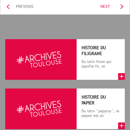
PREVIOUS
NEXT
HISTOIRE DU
FILIGRANE
Du latin filum qui
signifie fil, et
granum, grain, le
terme désigne, dans
le cadre de la f...
HISTOIRE DU
PAPIER
Du latin " papyrus ", le
papier est un
matériau fabriqué
avec des fibres
végétales réduite...