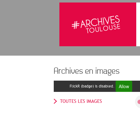
Archives en images
Allow
FlickR (badge) is disabled.
TOUTES LES IMAGES