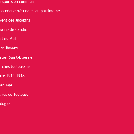
ransports en commun
liothèque d'étude et du patrimoine
vent des Jacobins
maine de Candie
al du Midi
 de Bayard
rtier Saint-Etienne
rchés toulousains
erre 1914-1918
yen Âge
ires de Toulouse
ologie