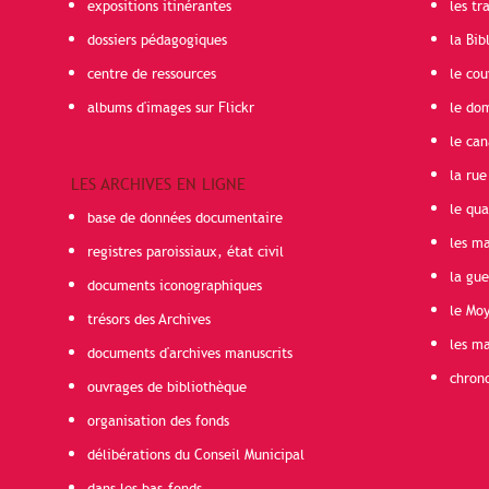
expositions itinérantes
les t
dossiers pédagogiques
la Bib
centre de ressources
le cou
albums d'images sur Flickr
le do
le can
la rue
LES ARCHIVES EN LIGNE
le qua
base de données documentaire
les ma
registres paroissiaux, état civil
la gu
documents iconographiques
le Mo
trésors des Archives
les ma
documents d'archives manuscrits
chron
ouvrages de bibliothèque
organisation des fonds
délibérations du Conseil Municipal