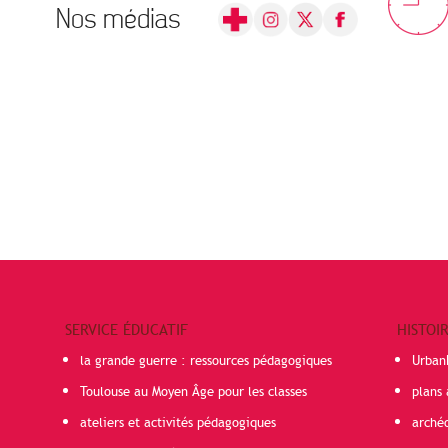
Nos médias
SERVICE ÉDUCATIF
HISTOI
la grande guerre : ressources pédagogiques
Urban
Toulouse au Moyen Âge pour les classes
plans 
ateliers et activités pédagogiques
arché