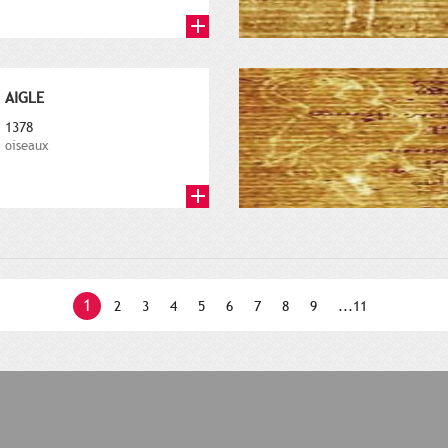
AIGLE
1378
oiseaux
1
2
3
4
5
6
7
8
9
...11