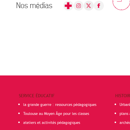
Nos médias
SERVICE ÉDUCATIF
HISTOI
la grande guerre : ressources pédagogiques
Urban
Toulouse au Moyen Âge pour les classes
plans 
ateliers et activités pédagogiques
arché