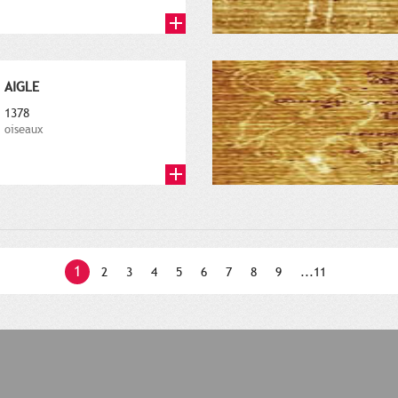
AIGLE
1378
oiseaux
1
2
3
4
5
6
7
8
9
...11