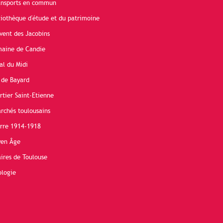
ransports en commun
liothèque d'étude et du patrimoine
vent des Jacobins
maine de Candie
al du Midi
 de Bayard
rtier Saint-Etienne
rchés toulousains
erre 1914-1918
yen Âge
ires de Toulouse
ologie