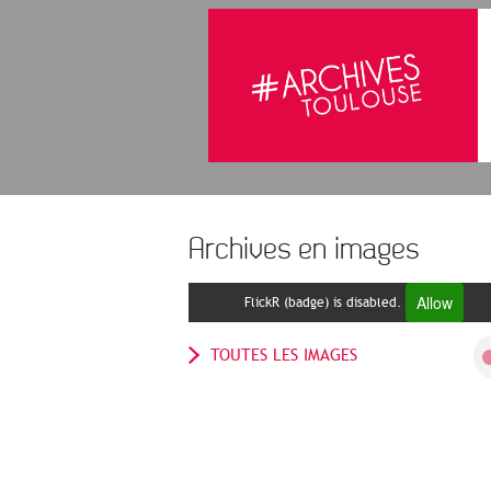
Archives en images
Allow
FlickR (badge) is disabled.
TOUTES LES IMAGES