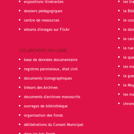
expositions itinérantes
les t
dossiers pédagogiques
la Bib
centre de ressources
le cou
albums d'images sur Flickr
le do
le can
la rue
LES ARCHIVES EN LIGNE
le qua
base de données documentaire
les ma
registres paroissiaux, état civil
la gu
documents iconographiques
le Mo
trésors des Archives
les ma
documents d'archives manuscrits
chron
ouvrages de bibliothèque
organisation des fonds
délibérations du Conseil Municipal