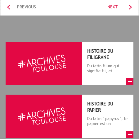
PREVIOUS
NEXT
HISTOIRE DU
FILIGRANE
Du latin filum qui
signifie fil, et
granum, grain, le
terme désigne, dans
le cadre de la f...
HISTOIRE DU
PAPIER
Du latin " papyrus ", le
papier est un
matériau fabriqué
avec des fibres
végétales réduite...