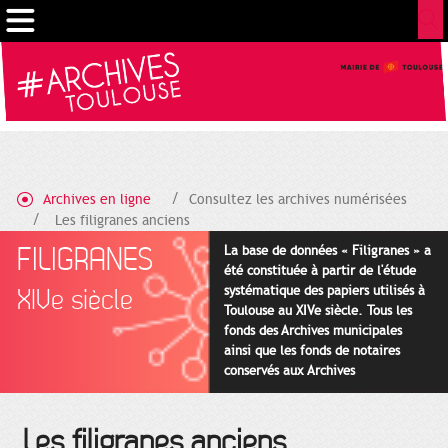
Cookies management panel
Archives en ligne
Consultez les archives numérisées
Les filigranes anciens
FILIGRANES
La base de données « Filigranes » a
été constituée à partir de l'étude
systématique des papiers utilisés à
XIVe siècle
Toulouse au XIVe siècle. Tous les
fonds des Archives municipales
ainsi que les fonds de notaires
conservés aux Archives
départementales pour cette
période ont été utilisés en priorité.
Les filigranes anciens