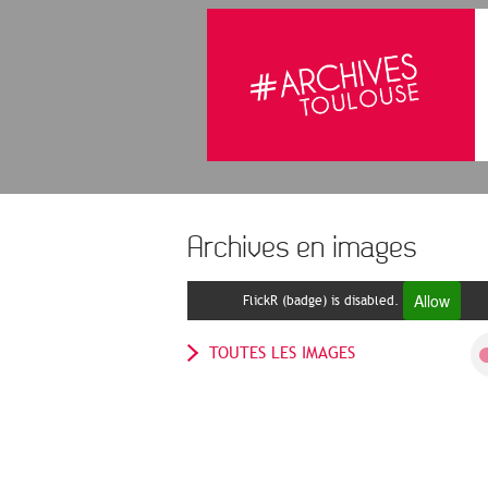
Archives en images
Allow
FlickR (badge) is disabled.
TOUTES LES IMAGES