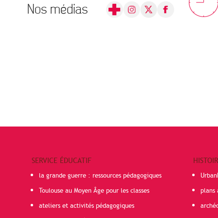
Nos médias
SERVICE ÉDUCATIF
HISTOI
la grande guerre : ressources pédagogiques
Urban
Toulouse au Moyen Âge pour les classes
plans 
ateliers et activités pédagogiques
arché