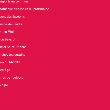
ransports en commun
liothèque d'étude et du patrimoine
vent des Jacobins
maine de Candie
al du Midi
 de Bayard
rtier Saint-Etienne
rchés toulousains
erre 1914-1918
yen Âge
ires de Toulouse
ologie