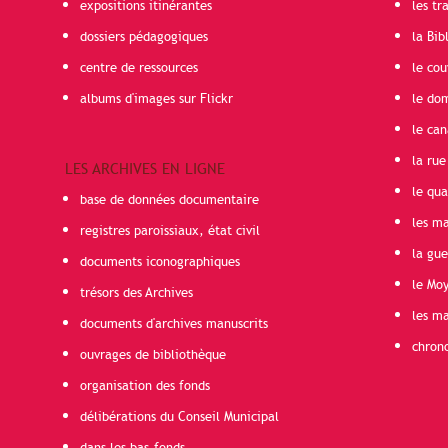
expositions itinérantes
les t
dossiers pédagogiques
la Bib
centre de ressources
le cou
albums d'images sur Flickr
le do
le can
la rue
LES ARCHIVES EN LIGNE
le qua
base de données documentaire
les ma
registres paroissiaux, état civil
la gu
documents iconographiques
le Mo
trésors des Archives
les ma
documents d'archives manuscrits
chron
ouvrages de bibliothèque
organisation des fonds
délibérations du Conseil Municipal