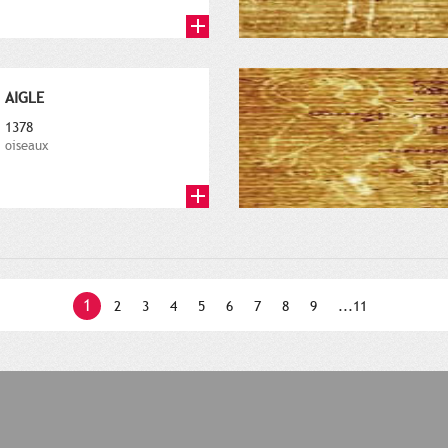
AIGLE
1378
oiseaux
1
2
3
4
5
6
7
8
9
...11