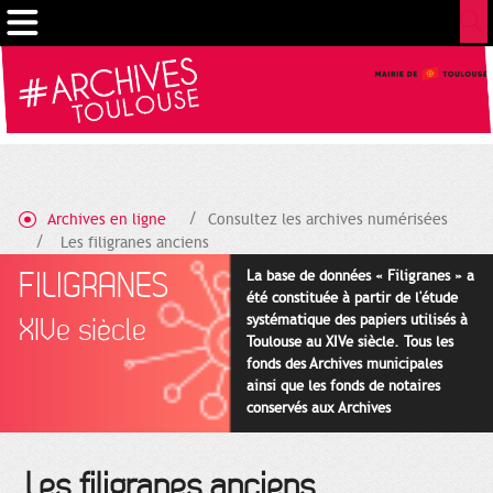
Cookies management panel
Archives en ligne
Consultez les archives numérisées
Les filigranes anciens
FILIGRANES
La base de données « Filigranes » a
été constituée à partir de l'étude
systématique des papiers utilisés à
XIVe siècle
Toulouse au XIVe siècle. Tous les
fonds des Archives municipales
ainsi que les fonds de notaires
conservés aux Archives
départementales pour cette
période ont été utilisés en priorité.
Les filigranes anciens