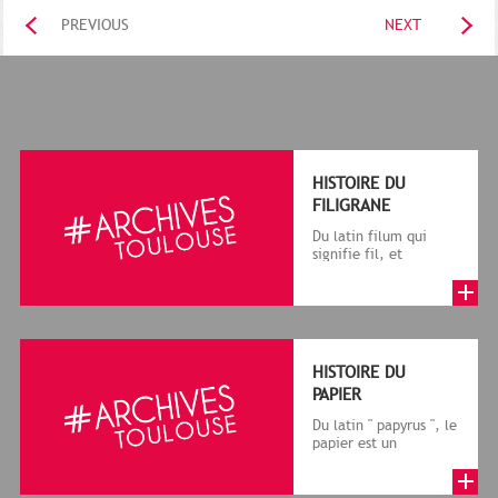
PREVIOUS
NEXT
HISTOIRE DU
FILIGRANE
Du latin filum qui
signifie fil, et
granum, grain, le
terme désigne, dans
le cadre de la f...
HISTOIRE DU
PAPIER
Du latin " papyrus ", le
papier est un
matériau fabriqué
avec des fibres
végétales réduite...