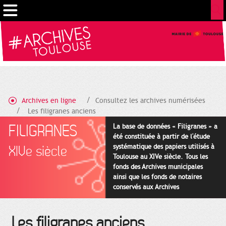
Cookies management panel
Archives en ligne
Consultez les archives numérisées
Les filigranes anciens
FILIGRANES
La base de données « Filigranes » a
été constituée à partir de l'étude
systématique des papiers utilisés à
XIVe siècle
Toulouse au XIVe siècle. Tous les
fonds des Archives municipales
ainsi que les fonds de notaires
conservés aux Archives
départementales pour cette
période ont été utilisés en priorité.
Les filigranes anciens