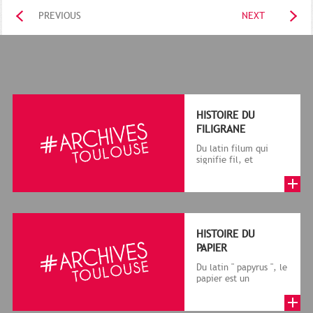
PREVIOUS
NEXT
HISTOIRE DU
FILIGRANE
Du latin filum qui
signifie fil, et
granum, grain, le
terme désigne, dans
le cadre de la f...
HISTOIRE DU
PAPIER
Du latin " papyrus ", le
papier est un
matériau fabriqué
avec des fibres
végétales réduite...