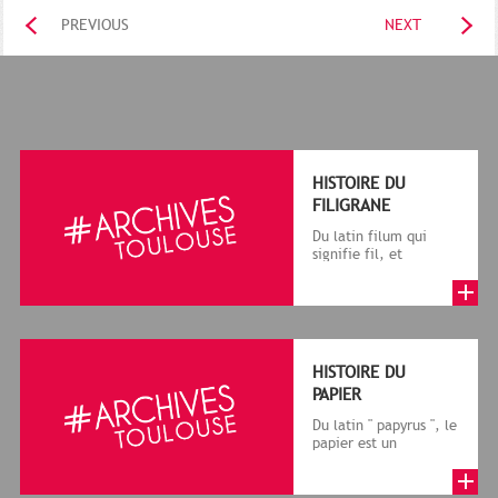
PREVIOUS
NEXT
HISTOIRE DU
FILIGRANE
Du latin filum qui
signifie fil, et
granum, grain, le
terme désigne, dans
le cadre de la f...
HISTOIRE DU
PAPIER
Du latin " papyrus ", le
papier est un
matériau fabriqué
avec des fibres
végétales réduite...