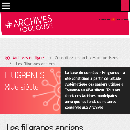
Cookies management panel
Archives en ligne
Consultez les archives numérisées
Les filigranes anciens
FILIGRANES
La base de données « Filigranes » a
été constituée à partir de l'étude
systématique des papiers utilisés à
XIVe siècle
Toulouse au XIVe siècle. Tous les
fonds des Archives municipales
ainsi que les fonds de notaires
conservés aux Archives
départementales pour cette
période ont été utilisés en priorité.
Les filigranes anciens