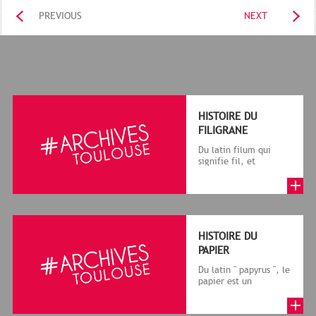
PREVIOUS
NEXT
HISTOIRE DU
FILIGRANE
Du latin filum qui
signifie fil, et
granum, grain, le
terme désigne, dans
le cadre de la f...
HISTOIRE DU
PAPIER
Du latin " papyrus ", le
papier est un
matériau fabriqué
avec des fibres
végétales réduite...