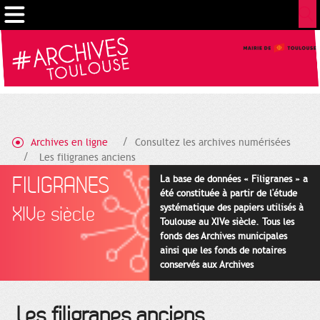
Cookies management panel
Archives en ligne
Consultez les archives numérisées
Les filigranes anciens
FILIGRANES
La base de données « Filigranes » a
été constituée à partir de l'étude
systématique des papiers utilisés à
XIVe siècle
Toulouse au XIVe siècle. Tous les
fonds des Archives municipales
ainsi que les fonds de notaires
conservés aux Archives
départementales pour cette
période ont été utilisés en priorité.
Les filigranes anciens