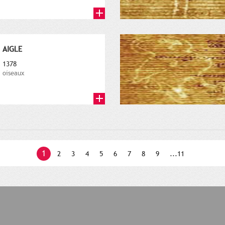
AIGLE
1378
oiseaux
1
2
3
4
5
6
7
8
9
...11