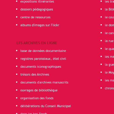
expositions itinérantes
les t
dossiers pédagogiques
la Bib
centre de ressources
le cou
albums d'images sur Flickr
le do
le can
la rue
LES ARCHIVES EN LIGNE
le qua
base de données documentaire
les ma
registres paroissiaux, état civil
la gu
documents iconographiques
le Mo
trésors des Archives
les ma
documents d'archives manuscrits
chron
ouvrages de bibliothèque
organisation des fonds
délibérations du Conseil Municipal