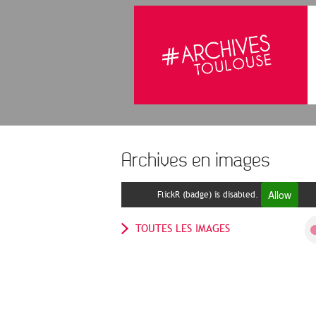
Archives en images
Allow
FlickR (badge) is disabled.
TOUTES LES IMAGES