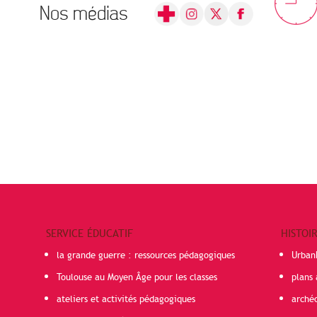
Nos médias
SERVICE ÉDUCATIF
HISTOI
la grande guerre : ressources pédagogiques
Urban
Toulouse au Moyen Âge pour les classes
plans 
ateliers et activités pédagogiques
arché