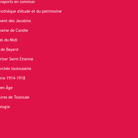
ransports en commun
liothèque d'étude et du patrimoine
vent des Jacobins
maine de Candie
al du Midi
 de Bayard
rtier Saint-Etienne
rchés toulousains
erre 1914-1918
yen Âge
ires de Toulouse
ologie