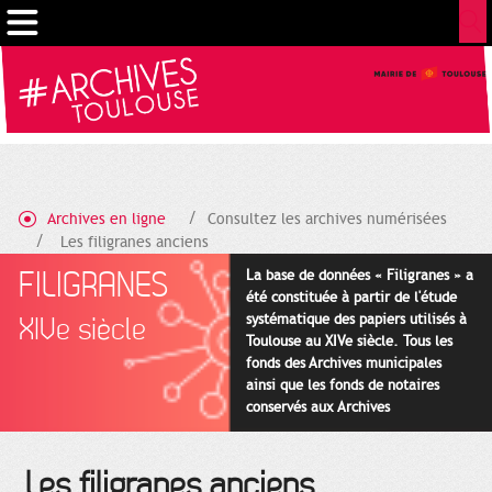
Cookies management panel
Archives en ligne
Consultez les archives numérisées
Les filigranes anciens
FILIGRANES
La base de données « Filigranes » a
été constituée à partir de l'étude
systématique des papiers utilisés à
XIVe siècle
Toulouse au XIVe siècle. Tous les
fonds des Archives municipales
ainsi que les fonds de notaires
conservés aux Archives
départementales pour cette
période ont été utilisés en priorité.
Les filigranes anciens