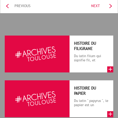
PREVIOUS
NEXT
HISTOIRE DU
FILIGRANE
Du latin filum qui
signifie fil, et
granum, grain, le
terme désigne, dans
le cadre de la f...
HISTOIRE DU
PAPIER
Du latin " papyrus ", le
papier est un
matériau fabriqué
avec des fibres
végétales réduite...