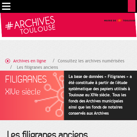
Cookies management panel
Archives en ligne
Consultez les archives numérisées
Les filigranes anciens
FILIGRANES
La base de données « Filigranes » a
été constituée à partir de l'étude
systématique des papiers utilisés à
XIVe siècle
Toulouse au XIVe siècle. Tous les
fonds des Archives municipales
ainsi que les fonds de notaires
conservés aux Archives
départementales pour cette
période ont été utilisés en priorité.
Les filigranes anciens