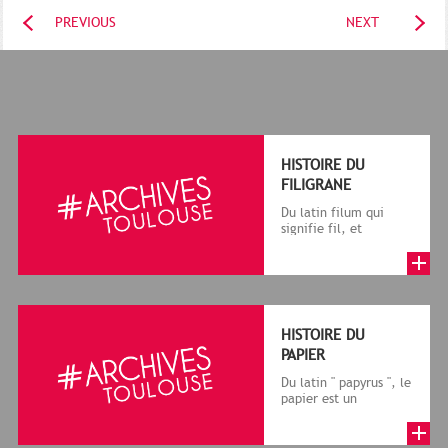
PREVIOUS
NEXT
HISTOIRE DU
FILIGRANE
Du latin filum qui
signifie fil, et
granum, grain, le
terme désigne, dans
le cadre de la f...
HISTOIRE DU
PAPIER
Du latin " papyrus ", le
papier est un
matériau fabriqué
avec des fibres
végétales réduite...