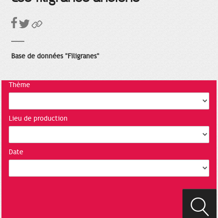
Base de données "Filigranes"
Thème
Lieu de production
Date