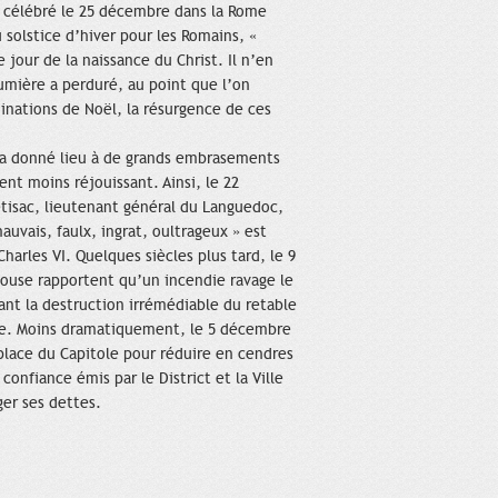
», célébré le 25 décembre dans la Rome
 solstice d’hiver pour les Romains, «
e jour de la naissance du Christ. Il n’en
umière a perduré, au point que l’on
inations de Noël, la résurgence de ces
 a donné lieu à de grands embrasements
nt moins réjouissant. Ainsi, le 22
tisac, lieutenant général du Languedoc,
uvais, faulx, ingrat, oultrageux » est
Charles VI. Quelques siècles plus tard, le 9
louse rapportent qu’un incendie ravage le
ant la destruction irrémédiable du retable
le. Moins dramatiquement, le 5 décembre
place du Capitole pour réduire en cendres
 confiance émis par le District et la Ville
ger ses dettes.