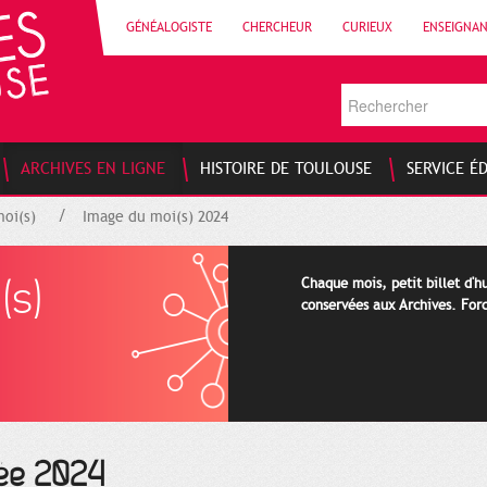
GÉNÉALOGISTE
CHERCHEUR
CURIEUX
ENSEIGNA
ARCHIVES EN LIGNE
HISTOIRE DE TOULOUSE
SERVICE É
oi(s)
Image du moi(s) 2024
(s)
Chaque mois, petit billet d'
conservées aux Archives. For
née 2024