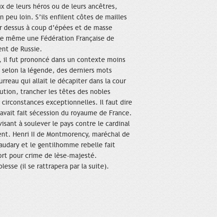
ux de leurs héros ou de leurs ancêtres,
 peu loin. S’ils enfilent côtes de mailles
er dessus à coup d’épées et de masse
te même une Fédération Française de
ent de Russie.
e, il fut prononcé dans un contexte moins
t, selon la légende, des derniers mots
reau qui allait le décapiter dans la cour
lution, trancher les têtes des nobles
 circonstances exceptionnelles. Il faut dire
avait fait sécession du royaume de France.
visant à soulever le pays contre le cardinal
ent. Henri II de Montmorency, maréchal de
naudary et le gentilhomme rebelle fait
mort pour crime de lèse-majesté.
esse (il se rattrapera par la suite).