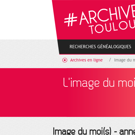
Cookies management panel
RECHERCHES GÉNÉALOGIQUES
Archives en ligne
Image du m
L'image du moi
Image du moi(s) - an