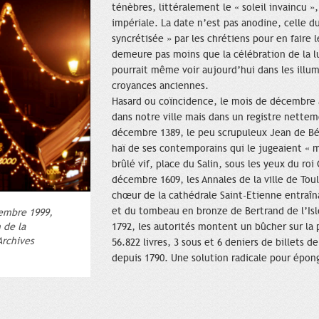
ténèbres, littéralement le « soleil invaincu 
impériale. La date n’est pas anodine, celle du
syncrétisée » par les chrétiens pour en faire l
demeure pas moins que la célébration de la l
pourrait même voir aujourd’hui dans les illum
croyances anciennes.
Hasard ou coïncidence, le mois de décembre
dans notre ville mais dans un registre netteme
décembre 1389, le peu scrupuleux Jean de Bé
haï de ses contemporains qui le jugeaient « ma
brûlé vif, place du Salin, sous les yeux du roi 
décembre 1609, les Annales de la ville de Tou
chœur de la cathédrale Saint-Etienne entraîn
et du tombeau en bronze de Bertrand de l’Is
cembre 1999,
 de la
1792, les autorités montent un bûcher sur la 
Archives
56.822 livres, 3 sous et 6 deniers de billets de
depuis 1790. Une solution radicale pour épon