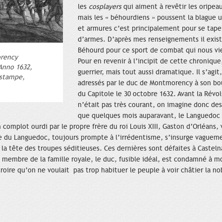
les
cosplayers
qui aiment à revêtir les oripea
mais les « béhourdiens » poussent la blague un
et armures c’est principalement pour se tap
d’armes. D’après mes renseignements il exis
Béhourd pour ce sport de combat qui nous vi
orency
Pour en revenir à l’incipit de cette chroniqu
Anno 1632,
guerrier, mais tout aussi dramatique. Il s’agi
estampe,
adressés par le duc de Montmorency à son bour
du Capitole le 30 octobre 1632. Avant la Révo
n’était pas très courant, on imagine donc des
que quelques mois auparavant, le Languedoc 
un complot ourdi par le propre frère du roi Louis XIII, Gaston d’Orléans, 
ce du Languedoc, toujours prompte à l’irrédentisme, s’insurge vaguem
 la tête des troupes séditieuses. Ces dernières sont défaites à Castel
un membre de la famille royale, le duc, fusible idéal, est condamné à 
croire qu’on ne voulait pas trop habituer le peuple à voir châtier la nobl