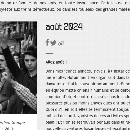
de notre famille, de nos amis, en toute insouciance. Parfois aussi en
ylette aux freins défectueux, ou dans les rouleaux des grandes marée
août 2024
Allez août !
Dans mes jeunes années, j’avais, à l‘instar 
mère folle. Notamment en organisant dans la
dangereux. J’ai le souvenir notamment d’une 
en équipe mixte chiens / humains et se déroul
combien d’objets ont été cassés dans le cad
blessures plus ou moins graves elles ont pu e
Quoi qu’il en soit elles se terminaient toujo
militari des protagonistes de ces activités sp
balai ! Et l’on se retrouvait penaud dans la ru
erdier. Groupe
 » de la
nouvelles aventures hasardeuses et excitante