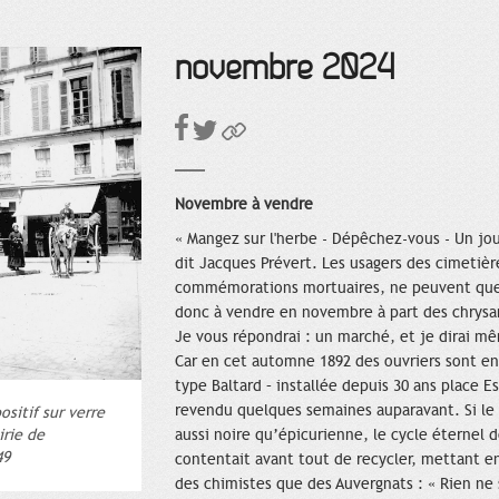
novembre 2024
Novembre à vendre
« Mangez sur l'herbe - Dépêchez-vous - Un jour
dit Jacques Prévert. Les usagers des cimetiè
commémorations mortuaires, ne peuvent que lu
donc à vendre en novembre à part des chrysa
Je vous répondrai : un marché, et je dirai m
Car en cet automne 1892 des ouvriers sont en
type Baltard – installée depuis 30 ans place E
revendu quelques semaines auparavant. Si le 
ositif sur verre
aussi noire qu’épicurienne, le cycle éternel d
irie de
49
contentait avant tout de recycler, mettant 
des chimistes que des Auvergnats : « Rien ne 