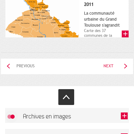
posée. Square
2011
Charles-de-Gaulle.
25...
La communauté
urbaine du Grand
Toulouse s'agrandit
Carte des 37
communes de la
communauté urbaine.
2011. Infographistes
de la Direction de...
PREVIOUS
NEXT
Archives en images
Allow
FlickR (badge) is disabled.