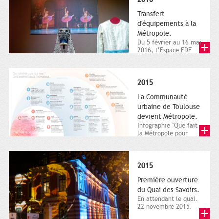
Transfert
d'équipements à la
Métropole.
Du 5 février au 16 mai
2016, l’Espace EDF
Bazacle, le Théâtre et
l’Orchestre national...
2015
La Communauté
urbaine de Toulouse
devient Métropole.
Infographie "Que fait
la Métropole pour
nous ? De la proximité
jusqu'à...
2015
Première ouverture
du Quai des Savoirs.
En attendant le quai.
22 novembre 2015.
Les samedi et