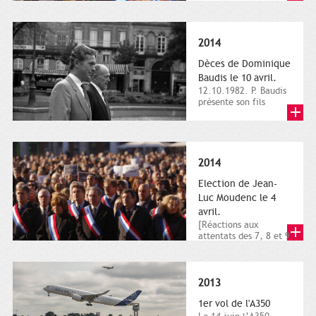
dimanche 21 et 22
novembre,...
2014
Dèces de Dominique
Baudis le 10 avril.
12.10.1982. P. Baudis
présente son fils
Dominique comme
successeur. Place de
Toulouse,...
2014
Election de Jean-
Luc Moudenc le 4
avril.
[Réactions aux
attentats des 7, 8 et 9
janvier 2015]. Place
du Capitole. 8
janvier...
2013
1er vol de l'A350