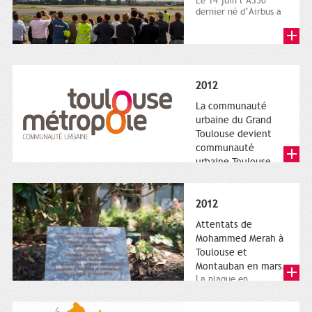
Le 14 juin l’A350
dernier né d’Airbus a
quitté le sol. Patrice
Nin, Photographie...
2012
La communauté
urbaine du Grand
Toulouse devient
communauté
urbaine Toulouse
Le nouveau logotype
de Toulouse
Métropole,
2012
représentant l'anneau
de Moëbius.
Attentats de
Mohammed Merah à
Toulouse et
Montauban en mars.
La plaque en
hommage aux
victimes de Merah est