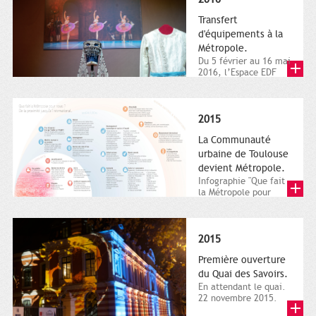
Transfert
d'équipements à la
Métropole.
Du 5 février au 16 mai
2016, l’Espace EDF
Bazacle, le Théâtre et
l’Orchestre national...
2015
La Communauté
urbaine de Toulouse
devient Métropole.
Infographie "Que fait
la Métropole pour
nous ? De la proximité
jusqu'à...
2015
Première ouverture
du Quai des Savoirs.
En attendant le quai.
22 novembre 2015.
Les samedi et