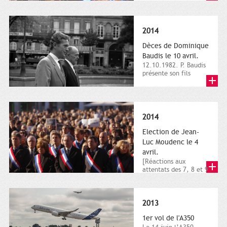
dimanche 21 et 22
novembre,...
2014
Dèces de Dominique
Baudis le 10 avril.
12.10.1982. P. Baudis
présente son fils
Dominique comme
successeur. Place de
Toulouse,...
2014
Election de Jean-
Luc Moudenc le 4
avril.
[Réactions aux
attentats des 7, 8 et 9
janvier 2015]. Place
du Capitole. 8
janvier...
2013
1er vol de l'A350