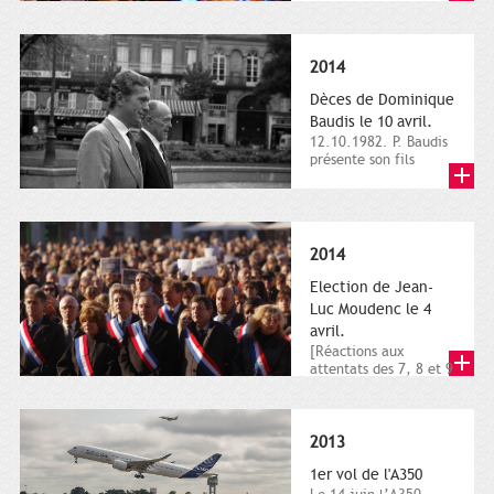
dimanche 21 et 22
novembre,...
2014
Dèces de Dominique
Baudis le 10 avril.
12.10.1982. P. Baudis
présente son fils
Dominique comme
successeur. Place de
Toulouse,...
2014
Election de Jean-
Luc Moudenc le 4
avril.
[Réactions aux
attentats des 7, 8 et 9
janvier 2015]. Place
du Capitole. 8
janvier...
2013
1er vol de l'A350