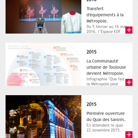
Transfert
d'équipements à la
Métropole.
Du 5 février au 16 mai
2016, l’Espace EDF
Bazacle, le Théâtre et
l’Orchestre national...
2015
La Communauté
urbaine de Toulouse
devient Métropole.
Infographie "Que fait
la Métropole pour
nous ? De la proximité
jusqu'à...
2015
Première ouverture
du Quai des Savoirs.
En attendant le quai.
22 novembre 2015.
Les samedi et