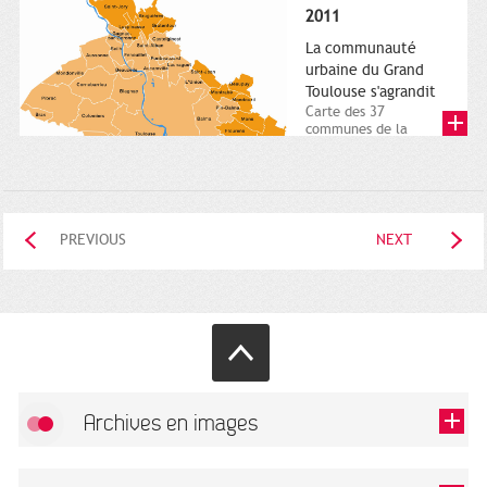
posée. Square
2011
Charles-de-Gaulle.
25...
La communauté
urbaine du Grand
Toulouse s'agrandit
Carte des 37
communes de la
communauté urbaine.
2011. Infographistes
de la Direction de...
PREVIOUS
NEXT
Archives en images
Allow
FlickR (badge) is disabled.