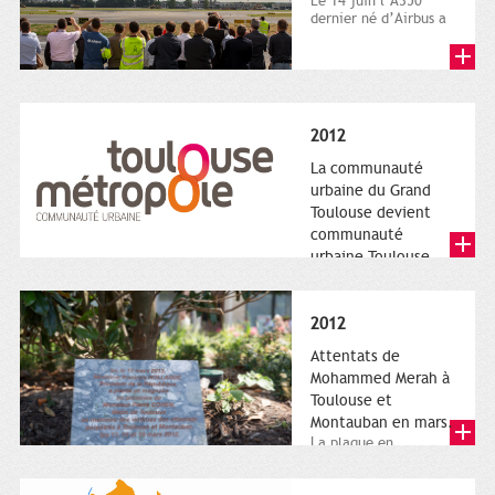
Le 14 juin l’A350
dernier né d’Airbus a
quitté le sol. Patrice
Nin, Photographie...
2012
La communauté
urbaine du Grand
Toulouse devient
communauté
urbaine Toulouse
Le nouveau logotype
de Toulouse
Métropole,
2012
représentant l'anneau
de Moëbius.
Attentats de
Mohammed Merah à
Toulouse et
Montauban en mars.
La plaque en
hommage aux
victimes de Merah est