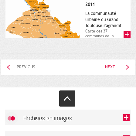
posée. Square
2011
Charles-de-Gaulle.
25...
La communauté
urbaine du Grand
Toulouse s'agrandit
Carte des 37
communes de la
communauté urbaine.
2011. Infographistes
de la Direction de...
PREVIOUS
NEXT
Archives en images
Allow
FlickR (badge) is disabled.