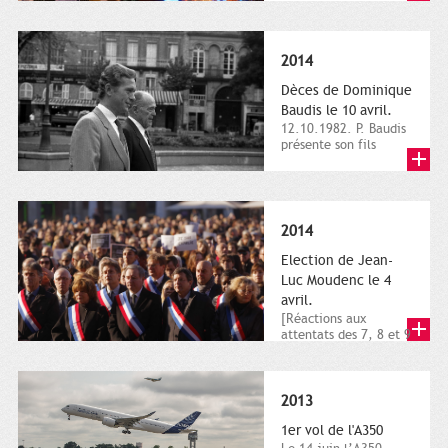
dimanche 21 et 22
novembre,...
2014
Dèces de Dominique
Baudis le 10 avril.
12.10.1982. P. Baudis
présente son fils
Dominique comme
successeur. Place de
Toulouse,...
2014
Election de Jean-
Luc Moudenc le 4
avril.
[Réactions aux
attentats des 7, 8 et 9
janvier 2015]. Place
du Capitole. 8
janvier...
2013
1er vol de l'A350