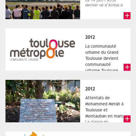
Le 14 juin l’A350
dernier né d’Airbus a
quitté le sol. Patrice
Nin, Photographie...
2012
La communauté
urbaine du Grand
Toulouse devient
communauté
urbaine Toulouse
Le nouveau logotype
de Toulouse
Métropole,
2012
représentant l'anneau
de Moëbius.
Attentats de
Mohammed Merah à
Toulouse et
Montauban en mars.
La plaque en
hommage aux
victimes de Merah est