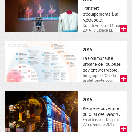
Transfert
d'équipements à la
Métropole.
Du 5 février au 16 mai
2016, l’Espace EDF
Bazacle, le Théâtre et
l’Orchestre national...
2015
La Communauté
urbaine de Toulouse
devient Métropole.
Infographie "Que fait
la Métropole pour
nous ? De la proximité
jusqu'à...
2015
Première ouverture
du Quai des Savoirs.
En attendant le quai.
22 novembre 2015.
Les samedi et