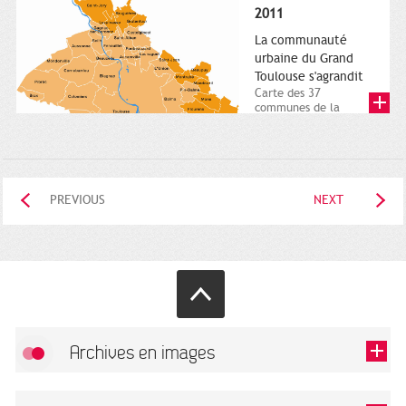
posée. Square
2011
Charles-de-Gaulle.
25...
La communauté
urbaine du Grand
Toulouse s'agrandit
Carte des 37
communes de la
communauté urbaine.
2011. Infographistes
de la Direction de...
PREVIOUS
NEXT
Archives en images
Allow
FlickR (badge) is disabled.