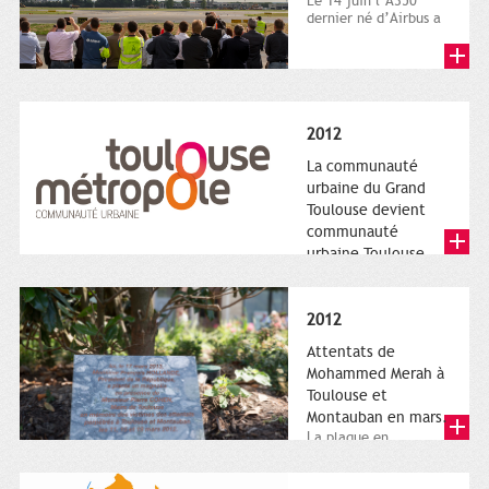
Le 14 juin l’A350
dernier né d’Airbus a
quitté le sol. Patrice
Nin, Photographie...
2012
La communauté
urbaine du Grand
Toulouse devient
communauté
urbaine Toulouse
Le nouveau logotype
de Toulouse
Métropole,
2012
représentant l'anneau
de Moëbius.
Attentats de
Mohammed Merah à
Toulouse et
Montauban en mars.
La plaque en
hommage aux
victimes de Merah est