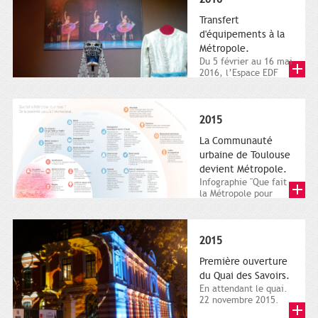
Transfert
d'équipements à la
Métropole.
Du 5 février au 16 mai
2016, l’Espace EDF
Bazacle, le Théâtre et
l’Orchestre national...
2015
La Communauté
urbaine de Toulouse
devient Métropole.
Infographie "Que fait
la Métropole pour
nous ? De la proximité
jusqu'à...
2015
Première ouverture
du Quai des Savoirs.
En attendant le quai.
22 novembre 2015.
Les samedi et