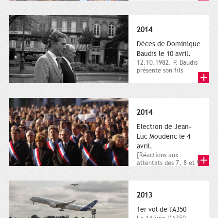
dimanche 21 et 22
novembre,...
2014
Dèces de Dominique
Baudis le 10 avril.
12.10.1982. P. Baudis
présente son fils
Dominique comme
successeur. Place de
Toulouse,...
2014
Election de Jean-
Luc Moudenc le 4
avril.
[Réactions aux
attentats des 7, 8 et 9
janvier 2015]. Place
du Capitole. 8
janvier...
2013
1er vol de l'A350