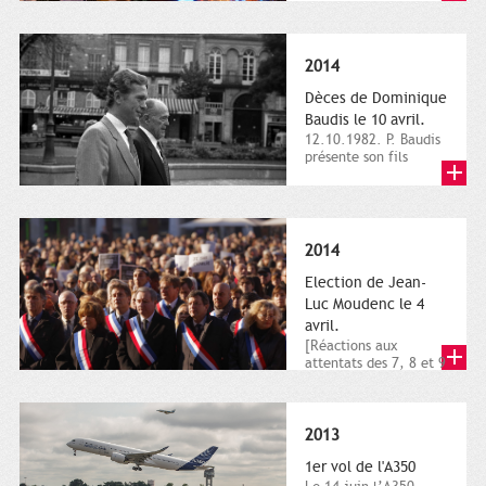
dimanche 21 et 22
novembre,...
2014
Dèces de Dominique
Baudis le 10 avril.
12.10.1982. P. Baudis
présente son fils
Dominique comme
successeur. Place de
Toulouse,...
2014
Election de Jean-
Luc Moudenc le 4
avril.
[Réactions aux
attentats des 7, 8 et 9
janvier 2015]. Place
du Capitole. 8
janvier...
2013
1er vol de l'A350