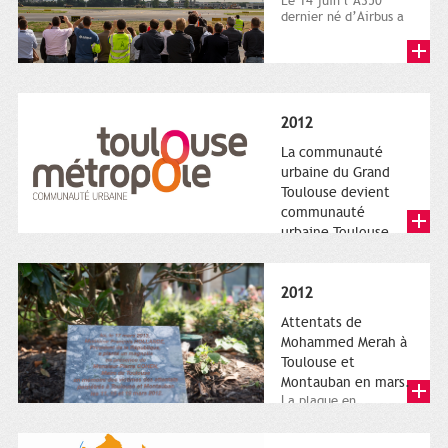
Le 14 juin l’A350
dernier né d’Airbus a
quitté le sol. Patrice
Nin, Photographie...
2012
La communauté
urbaine du Grand
Toulouse devient
communauté
urbaine Toulouse
Le nouveau logotype
de Toulouse
Métropole,
2012
représentant l'anneau
de Moëbius.
Attentats de
Mohammed Merah à
Toulouse et
Montauban en mars.
La plaque en
hommage aux
victimes de Merah est