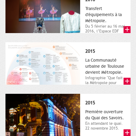
Transfert
d'équipements à la
Métropole.
Du 5 février au 16 mai
2016, l’Espace EDF
Bazacle, le Théâtre et
l’Orchestre national...
2015
La Communauté
urbaine de Toulouse
devient Métropole.
Infographie "Que fait
la Métropole pour
nous ? De la proximité
jusqu'à...
2015
Première ouverture
du Quai des Savoirs.
En attendant le quai.
22 novembre 2015.
Les samedi et