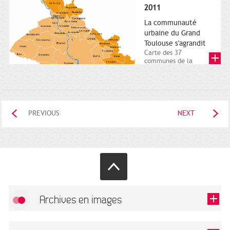
posée. Square
2011
Charles-de-Gaulle.
25...
La communauté
urbaine du Grand
Toulouse s'agrandit
Carte des 37
communes de la
communauté urbaine.
2011. Infographistes
de la Direction de...
PREVIOUS
NEXT
Archives en images
Allow
FlickR (badge) is disabled.