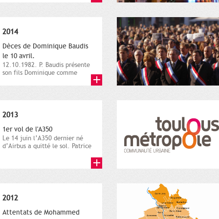
2014
Dèces de Dominique Baudis
le 10 avril.
12.10.1982. P. Baudis présente
son fils Dominique comme
successeur. Place de
Toulouse,...
2013
1er vol de l'A350
Le 14 juin l’A350 dernier né
d’Airbus a quitté le sol. Patrice
Nin, Photographie...
2012
Attentats de Mohammed