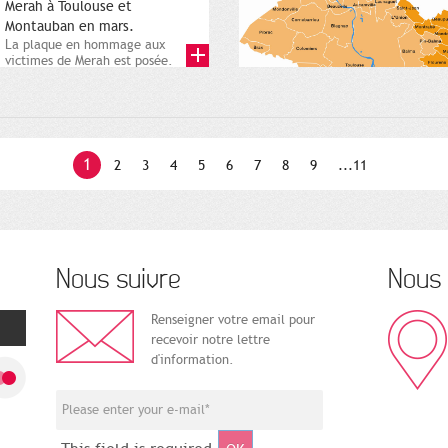
Merah à Toulouse et
Montauban en mars.
La plaque en hommage aux
victimes de Merah est posée.
Square Charles-de-Gaulle. 25...
1
2
3
4
5
6
7
8
9
...11
Nous suivre
Nous 
Renseigner votre email pour
recevoir notre lettre
d'information.