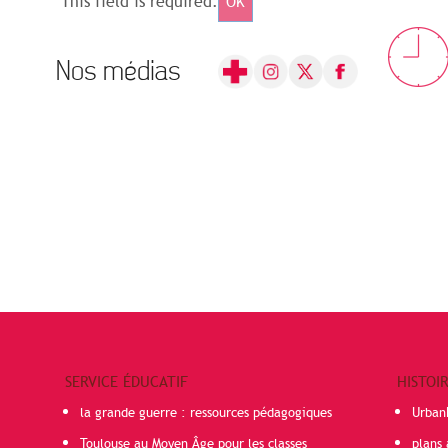
This field is required.
OK
Nos médias
SERVICE ÉDUCATIF
HISTOI
la grande guerre : ressources pédagogiques
Urban
Toulouse au Moyen Âge pour les classes
plans 