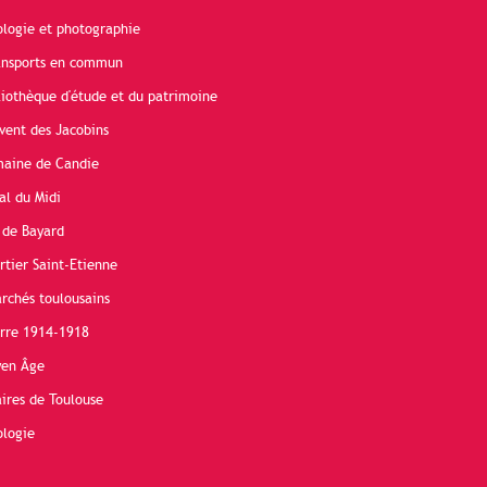
ologie et photographie
ransports en commun
liothèque d'étude et du patrimoine
vent des Jacobins
maine de Candie
al du Midi
 de Bayard
rtier Saint-Etienne
rchés toulousains
erre 1914-1918
yen Âge
ires de Toulouse
ologie