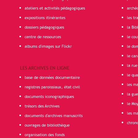
ateliers et activités pédagogiques
arché
expositions itinérantes
les t
dossiers pédagogiques
la Bib
centre de ressources
le cou
albums d'images sur Flickr
le do
le can
la rue
LES ARCHIVES EN LIGNE
le qua
base de données documentaire
les ma
registres paroissiaux, état civil
la gu
documents iconographiques
le Mo
trésors des Archives
les ma
documents d'archives manuscrits
chron
ouvrages de bibliothèque
organisation des fonds