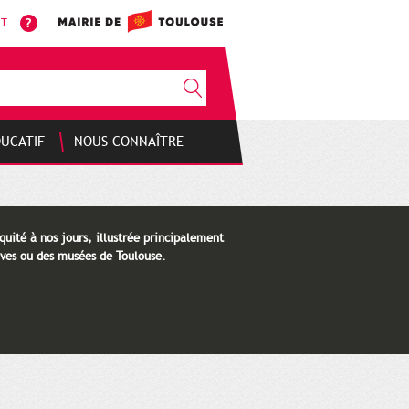
NT
DUCATIF
NOUS CONNAÎTRE
quité à nos jours, illustrée principalement
ves ou des musées de Toulouse.