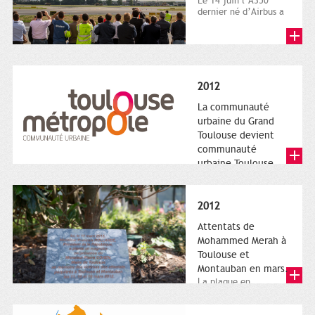
Le 14 juin l’A350
dernier né d’Airbus a
quitté le sol. Patrice
Nin, Photographie...
2012
La communauté
urbaine du Grand
Toulouse devient
communauté
urbaine Toulouse
Le nouveau logotype
de Toulouse
Métropole,
2012
représentant l'anneau
de Moëbius.
Attentats de
Mohammed Merah à
Toulouse et
Montauban en mars.
La plaque en
hommage aux
victimes de Merah est