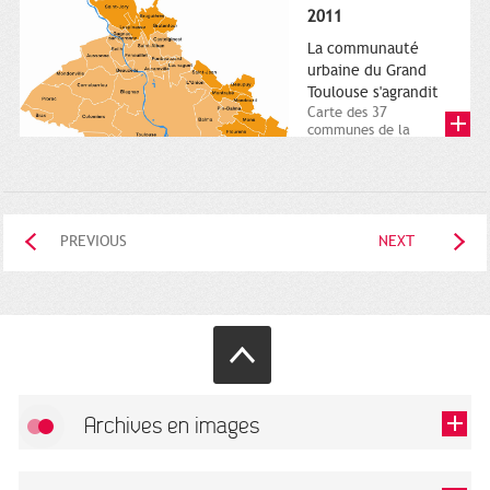
posée. Square
2011
Charles-de-Gaulle.
25...
La communauté
urbaine du Grand
Toulouse s'agrandit
Carte des 37
communes de la
communauté urbaine.
2011. Infographistes
de la Direction de...
PREVIOUS
NEXT
Archives en images
Allow
FlickR (badge) is disabled.