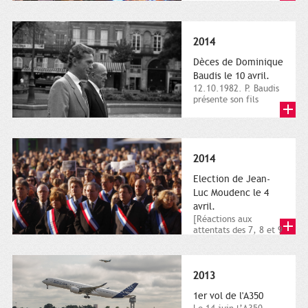
dimanche 21 et 22
novembre,...
2014
Dèces de Dominique
Baudis le 10 avril.
12.10.1982. P. Baudis
présente son fils
Dominique comme
successeur. Place de
Toulouse,...
2014
Election de Jean-
Luc Moudenc le 4
avril.
[Réactions aux
attentats des 7, 8 et 9
janvier 2015]. Place
du Capitole. 8
janvier...
2013
1er vol de l'A350