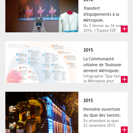
Transfert
d'équipements à la
Métropole.
Du 5 février au 16 mai
2016, l’Espace EDF
Bazacle, le Théâtre et
l’Orchestre national...
2015
La Communauté
urbaine de Toulouse
devient Métropole.
Infographie "Que fait
la Métropole pour
nous ? De la proximité
jusqu'à...
2015
Première ouverture
du Quai des Savoirs.
En attendant le quai.
22 novembre 2015.
Les samedi et