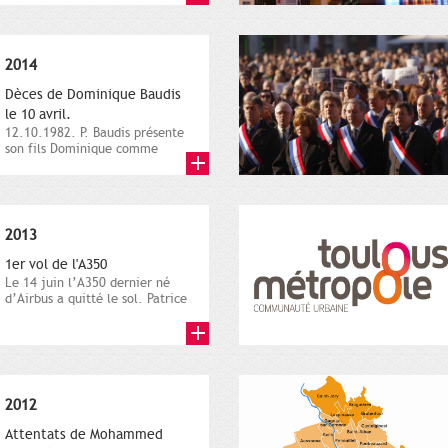
2014
Dèces de Dominique Baudis
le 10 avril.
12.10.1982. P. Baudis présente
son fils Dominique comme
successeur. Place de
Toulouse,...
2013
1er vol de l'A350
Le 14 juin l’A350 dernier né
d’Airbus a quitté le sol. Patrice
Nin, Photographie...
2012
Attentats de Mohammed