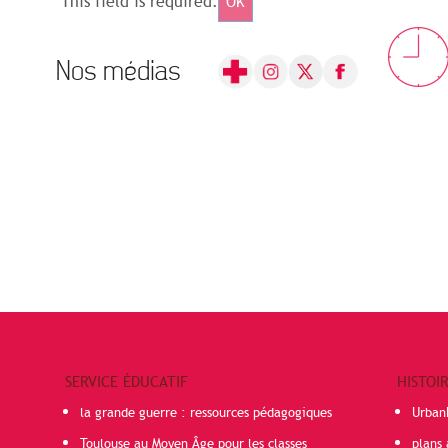
This field is required.
OK
Nos médias
SERVICE ÉDUCATIF
HISTOI
la grande guerre : ressources pédagogiques
Urban
Toulouse au Moyen Âge pour les classes
plans 