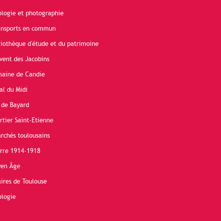
ologie et photographie
ransports en commun
liothèque d'étude et du patrimoine
vent des Jacobins
maine de Candie
al du Midi
 de Bayard
rtier Saint-Etienne
rchés toulousains
erre 1914-1918
yen Âge
ires de Toulouse
ologie