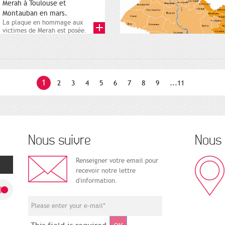
Merah à Toulouse et
Montauban en mars.
La plaque en hommage aux
victimes de Merah est posée.
Square Charles-de-Gaulle. 25...
1
2
3
4
5
6
7
8
9
...11
Nous suivre
Nous 
Renseigner votre email pour
recevoir notre lettre
d'information.