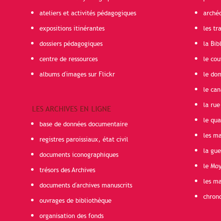
ateliers et activités pédagogiques
arché
expositions itinérantes
les t
dossiers pédagogiques
la Bib
centre de ressources
le cou
albums d'images sur Flickr
le do
le can
la rue
LES ARCHIVES EN LIGNE
le qua
base de données documentaire
les ma
registres paroissiaux, état civil
la gu
documents iconographiques
le Mo
trésors des Archives
les ma
documents d'archives manuscrits
chron
ouvrages de bibliothèque
organisation des fonds