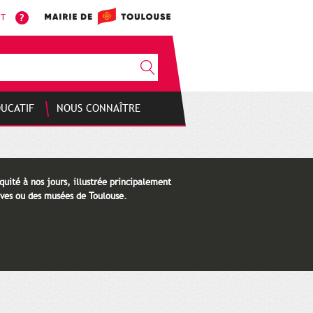
NT
DUCATIF
NOUS CONNAÎTRE
quité à nos jours, illustrée principalement
ves ou des musées de Toulouse.