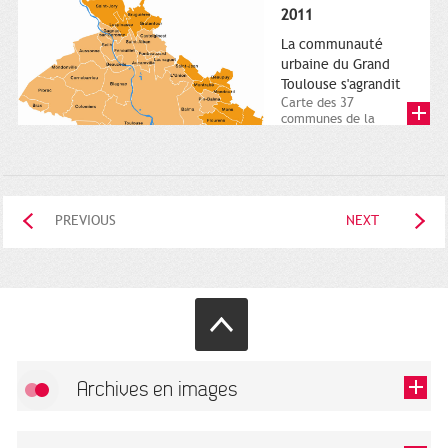
posée. Square
2011
Charles-de-Gaulle.
25...
La communauté
urbaine du Grand
Toulouse s'agrandit
Carte des 37
communes de la
communauté urbaine.
2011. Infographistes
de la Direction de...
PREVIOUS
NEXT
Archives en images
Allow
FlickR (badge) is disabled.