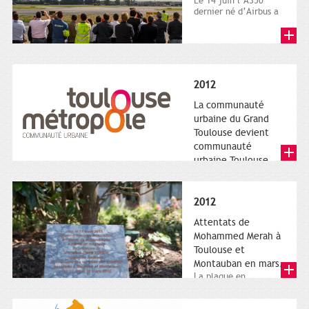
Le 14 juin l’A350
dernier né d’Airbus a
quitté le sol. Patrice
Nin, Photographie...
2012
La communauté
urbaine du Grand
Toulouse devient
communauté
urbaine Toulouse
Le nouveau logotype
de Toulouse
Métropole,
2012
représentant l'anneau
de Moëbius.
Attentats de
Mohammed Merah à
Toulouse et
Montauban en mars.
La plaque en
hommage aux
victimes de Merah est