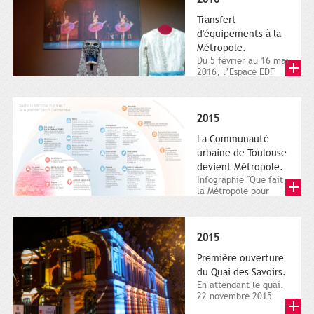
Transfert
d'équipements à la
Métropole.
Du 5 février au 16 mai
2016, l’Espace EDF
Bazacle, le Théâtre et
l’Orchestre national...
2015
La Communauté
urbaine de Toulouse
devient Métropole.
Infographie "Que fait
la Métropole pour
nous ? De la proximité
jusqu'à...
2015
Première ouverture
du Quai des Savoirs.
En attendant le quai.
22 novembre 2015.
Les samedi et