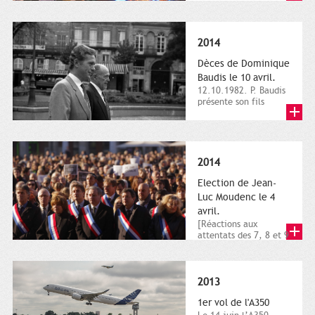
dimanche 21 et 22
novembre,...
2014
Dèces de Dominique
Baudis le 10 avril.
12.10.1982. P. Baudis
présente son fils
Dominique comme
successeur. Place de
Toulouse,...
2014
Election de Jean-
Luc Moudenc le 4
avril.
[Réactions aux
attentats des 7, 8 et 9
janvier 2015]. Place
du Capitole. 8
janvier...
2013
1er vol de l'A350