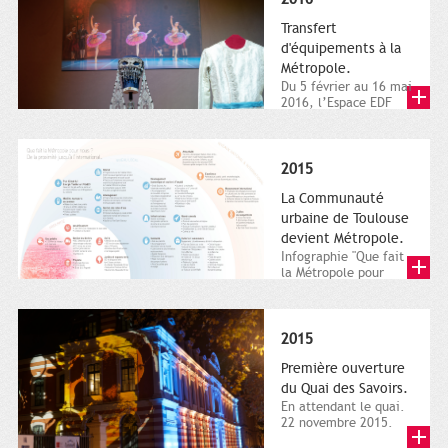
Transfert
d'équipements à la
Métropole.
Du 5 février au 16 mai
2016, l’Espace EDF
Bazacle, le Théâtre et
l’Orchestre national...
2015
La Communauté
urbaine de Toulouse
devient Métropole.
Infographie "Que fait
la Métropole pour
nous ? De la proximité
jusqu'à...
2015
Première ouverture
du Quai des Savoirs.
En attendant le quai.
22 novembre 2015.
Les samedi et