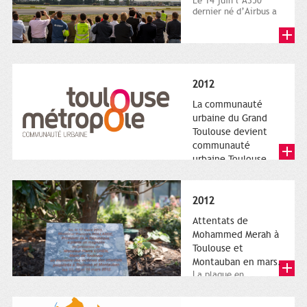
Le 14 juin l’A350
dernier né d’Airbus a
quitté le sol. Patrice
Nin, Photographie...
2012
La communauté
urbaine du Grand
Toulouse devient
communauté
urbaine Toulouse
Le nouveau logotype
de Toulouse
Métropole,
2012
représentant l'anneau
de Moëbius.
Attentats de
Mohammed Merah à
Toulouse et
Montauban en mars.
La plaque en
hommage aux
victimes de Merah est