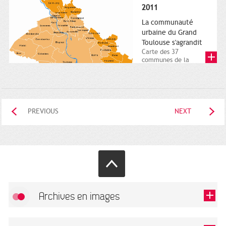
posée. Square
2011
Charles-de-Gaulle.
25...
La communauté
urbaine du Grand
Toulouse s'agrandit
Carte des 37
communes de la
communauté urbaine.
2011. Infographistes
de la Direction de...
PREVIOUS
NEXT
Archives en images
Allow
FlickR (badge) is disabled.