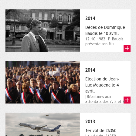
dimanche 21 et 22
novembre,...
2014
Dèces de Dominique
Baudis le 10 avril.
12.10.1982. P. Baudis
présente son fils
Dominique comme
successeur. Place de
Toulouse,...
2014
Election de Jean-
Luc Moudenc le 4
avril.
[Réactions aux
attentats des 7, 8 et 9
janvier 2015]. Place
du Capitole. 8
janvier...
2013
1er vol de l'A350