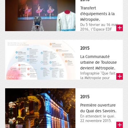
Transfert
d'équipements à la
Métropole.
Du 5 février au 16 mai
2016, l’Espace EDF
Bazacle, le Théâtre et
l’Orchestre national...
2015
La Communauté
urbaine de Toulouse
devient Métropole.
Infographie "Que fait
la Métropole pour
nous ? De la proximité
jusqu'à...
2015
Première ouverture
du Quai des Savoirs.
En attendant le quai.
22 novembre 2015.
Les samedi et