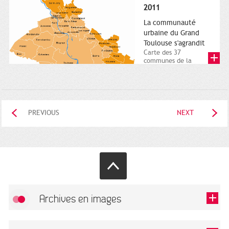
posée. Square
2011
Charles-de-Gaulle.
25...
La communauté
urbaine du Grand
Toulouse s'agrandit
Carte des 37
communes de la
communauté urbaine.
2011. Infographistes
de la Direction de...
PREVIOUS
NEXT
Archives en images
Allow
FlickR (badge) is disabled.