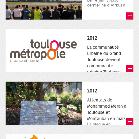
Le 14 juin l’A350
dernier né d’Airbus a
quitté le sol. Patrice
Nin, Photographie...
2012
La communauté
urbaine du Grand
Toulouse devient
communauté
urbaine Toulouse
Le nouveau logotype
de Toulouse
Métropole,
2012
représentant l'anneau
de Moëbius.
Attentats de
Mohammed Merah à
Toulouse et
Montauban en mars.
La plaque en
hommage aux
victimes de Merah est