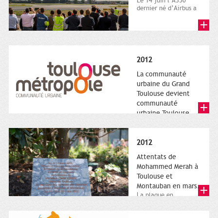
Le 14 juin l’A350
dernier né d’Airbus a
quitté le sol. Patrice
Nin, Photographie...
2012
La communauté
urbaine du Grand
Toulouse devient
communauté
urbaine Toulouse
Le nouveau logotype
de Toulouse
Métropole,
2012
représentant l'anneau
de Moëbius.
Attentats de
Mohammed Merah à
Toulouse et
Montauban en mars.
La plaque en
hommage aux
victimes de Merah est