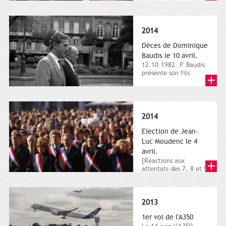
dimanche 21 et 22
novembre,...
2014
Dèces de Dominique
Baudis le 10 avril.
12.10.1982. P. Baudis
présente son fils
Dominique comme
successeur. Place de
Toulouse,...
2014
Election de Jean-
Luc Moudenc le 4
avril.
[Réactions aux
attentats des 7, 8 et 9
janvier 2015]. Place
du Capitole. 8
janvier...
2013
1er vol de l'A350