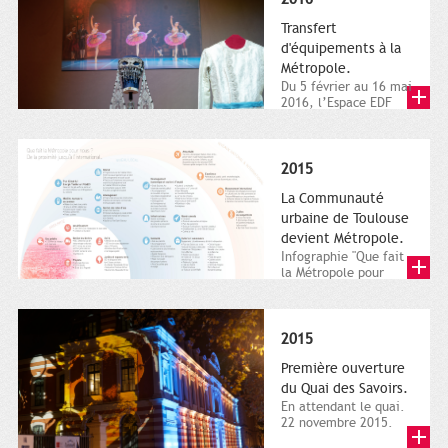
Transfert
d'équipements à la
Métropole.
Du 5 février au 16 mai
2016, l’Espace EDF
Bazacle, le Théâtre et
l’Orchestre national...
2015
La Communauté
urbaine de Toulouse
devient Métropole.
Infographie "Que fait
la Métropole pour
nous ? De la proximité
jusqu'à...
2015
Première ouverture
du Quai des Savoirs.
En attendant le quai.
22 novembre 2015.
Les samedi et