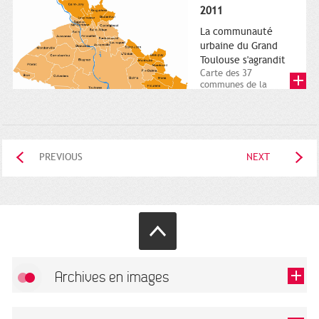
posée. Square
2011
Charles-de-Gaulle.
25...
La communauté
urbaine du Grand
Toulouse s'agrandit
Carte des 37
communes de la
communauté urbaine.
2011. Infographistes
de la Direction de...
PREVIOUS
NEXT
Archives en images
Allow
FlickR (badge) is disabled.