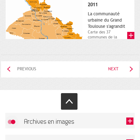
posée. Square
2011
Charles-de-Gaulle.
25...
La communauté
urbaine du Grand
Toulouse s'agrandit
Carte des 37
communes de la
communauté urbaine.
2011. Infographistes
de la Direction de...
PREVIOUS
NEXT
Archives en images
Allow
FlickR (badge) is disabled.