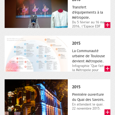
Transfert
d'équipements à la
Métropole.
Du 5 février au 16 mai
2016, l’Espace EDF
Bazacle, le Théâtre et
l’Orchestre national...
2015
La Communauté
urbaine de Toulouse
devient Métropole.
Infographie "Que fait
la Métropole pour
nous ? De la proximité
jusqu'à...
2015
Première ouverture
du Quai des Savoirs.
En attendant le quai.
22 novembre 2015.
Les samedi et