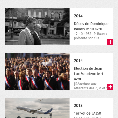
dimanche 21 et 22
novembre,...
2014
Dèces de Dominique
Baudis le 10 avril.
12.10.1982. P. Baudis
présente son fils
Dominique comme
successeur. Place de
Toulouse,...
2014
Election de Jean-
Luc Moudenc le 4
avril.
[Réactions aux
attentats des 7, 8 et 9
janvier 2015]. Place
du Capitole. 8
janvier...
2013
1er vol de l'A350