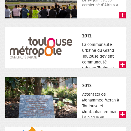
Le 14 juin l’A350
dernier né d’Airbus a
quitté le sol. Patrice
Nin, Photographie...
2012
La communauté
urbaine du Grand
Toulouse devient
communauté
urbaine Toulouse
Le nouveau logotype
de Toulouse
Métropole,
2012
représentant l'anneau
de Moëbius.
Attentats de
Mohammed Merah à
Toulouse et
Montauban en mars.
La plaque en
hommage aux
victimes de Merah est