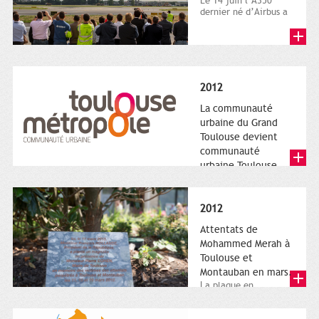
Le 14 juin l’A350
dernier né d’Airbus a
quitté le sol. Patrice
Nin, Photographie...
2012
La communauté
urbaine du Grand
Toulouse devient
communauté
urbaine Toulouse
Le nouveau logotype
de Toulouse
Métropole,
2012
représentant l'anneau
de Moëbius.
Attentats de
Mohammed Merah à
Toulouse et
Montauban en mars.
La plaque en
hommage aux
victimes de Merah est