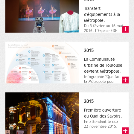
Transfert
d'équipements à la
Métropole.
Du 5 février au 16 mai
2016, l’Espace EDF
Bazacle, le Théâtre et
l’Orchestre national...
2015
La Communauté
urbaine de Toulouse
devient Métropole.
Infographie "Que fait
la Métropole pour
nous ? De la proximité
jusqu'à...
2015
Première ouverture
du Quai des Savoirs.
En attendant le quai.
22 novembre 2015.
Les samedi et