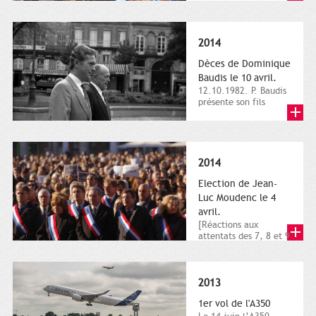
dimanche 21 et 22
novembre,...
2014
Dèces de Dominique
Baudis le 10 avril.
12.10.1982. P. Baudis
présente son fils
Dominique comme
successeur. Place de
Toulouse,...
2014
Election de Jean-
Luc Moudenc le 4
avril.
[Réactions aux
attentats des 7, 8 et 9
janvier 2015]. Place
du Capitole. 8
janvier...
2013
1er vol de l'A350