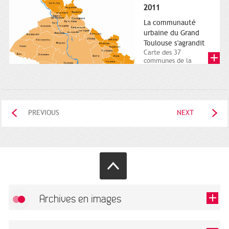
posée. Square
2011
Charles-de-Gaulle.
25...
La communauté
urbaine du Grand
Toulouse s'agrandit
Carte des 37
communes de la
communauté urbaine.
2011. Infographistes
de la Direction de...
PREVIOUS
NEXT
Archives en images
Allow
FlickR (badge) is disabled.