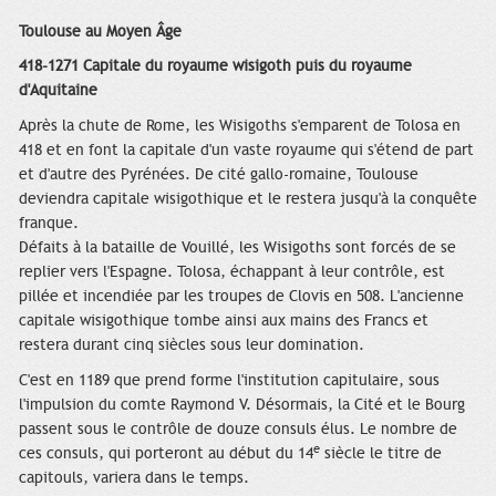
Toulouse au Moyen Âge
418-1271 Capitale du royaume wisigoth puis du royaume
d'Aquitaine
Après la chute de Rome, les Wisigoths s'emparent de Tolosa en
418 et en font la capitale d'un vaste royaume qui s'étend de part
et d'autre des Pyrénées. De cité gallo-romaine, Toulouse
deviendra capitale wisigothique et le restera jusqu'à la conquête
franque.
Défaits à la bataille de Vouillé, les Wisigoths sont forcés de se
replier vers l'Espagne. Tolosa, échappant à leur contrôle, est
pillée et incendiée par les troupes de Clovis en 508. L'ancienne
capitale wisigothique tombe ainsi aux mains des Francs et
restera durant cinq siècles sous leur domination.
C'est en 1189 que prend forme l'institution capitulaire, sous
l'impulsion du comte Raymond V. Désormais, la Cité et le Bourg
passent sous le contrôle de douze consuls élus. Le nombre de
e
ces consuls, qui porteront au début du 14
siècle le titre de
capitouls, variera dans le temps.