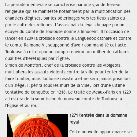
La période médiévale se caractérise par une grande ferveur
religieuse qui se manifeste notamment par la multiplication des
chantiers d'églises, par les pèlerinages vers les lieux saints ou
par le culte des reliques. L'assassinat du légat du pape par un
écuyer du comte de Toulouse donne à Innocent III l'occasion de
lancer en 1209 la croisade contre le Languedoc cathare et contre
le comte Raimond VI, soupçonné d'avoir commandité cet acte.
Toulouse à cette époque compte environ un millier de cathares
qualifiés d'hérétiques par l'Église.
Simon de Montfort, chef de la croisade contre les Albigeois,
multipliera les assauts violents contre la ville pour tenter de la
faire tomber, mais Toulouse résistera et ne sera jamais prise lors
d'un siège. Il périra sous les murs de la ville, lors d'une ultime
tentative de conquête en 1218. Le traité de Meaux-Paris en 1229
attestera de la soumission du nouveau comte de Toulouse à
l'Église et au roi.
1271 l'entrée dans le domaine
royal
Cette nouvelle appartenance se