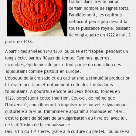
traduit dans la ville par un
certain nombre de signes forts.
Parallèlement, les capitouls
s'effacent peu à peu devant la
toute puissance royale, passant
de vingt-quatre en 1222 à huit à
partir de 1438.
A partir des années 1340-1350 Toulouse est frappée, pendant un
long siècle, par les fléaux du temps. Famines, guerres,
incendies, épidémies de peste font partie du quotidien des
Toulousains comme partout en Europe.
L'époque de la croisade et du catharisme a stimulé la production
littéraire occitane et notamment celle des troubadours
toulousains. Aujourd'hui encore les Jeux floraux, fondés en
1323, perpétuent cette tradition. Ceux-ci, de même que
l'Université, contribueront à impulser une nouvelle dynamique
culturelle à la ville. L'imprimerie apparaît à Toulouse en 1476,
c'est le point de départ de la vulgarisation du livre et, avec lui,
de la diffusion de la connaissance.
e
Dès la fin du 15
siècle, grâce à la culture du pastel, Toulouse va