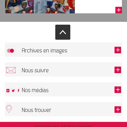
Archives en images
Allow
FlickR (badge) is disabled.
Nous suivre
TOUTES LES IMAGES
Renseigner votre email pour recevoir notre lettre d'information.
Nos médias
Nous trouver
This field is required.
OK
ARCHIVES MUNICIPALES