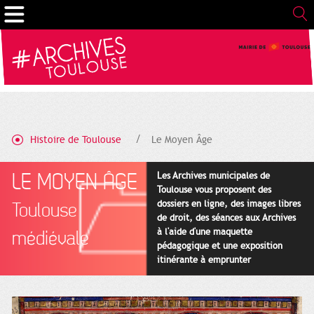
Cookies management panel
Histoire de Toulouse
Le Moyen Âge
LE MOYEN ÂGE
Les Archives municipales de
Toulouse vous proposent des
dossiers en ligne, des images libres
Toulouse
de droit, des séances aux Archives
à l'aide d'une maquette
médiévale
pédagogique et une exposition
itinérante à emprunter
gratuitement.