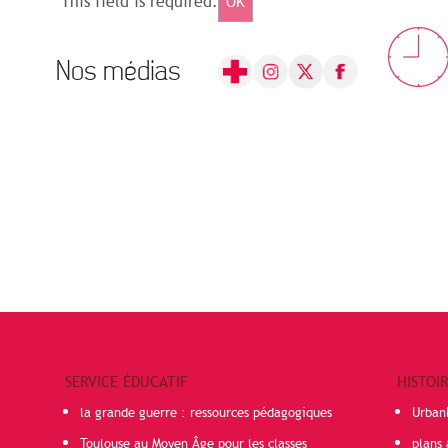
This field is required.
OK
Nos médias
SERVICE ÉDUCATIF
HISTOI
la grande guerre : ressources pédagogiques
Urban
Toulouse au Moyen Âge pour les classes
plans 