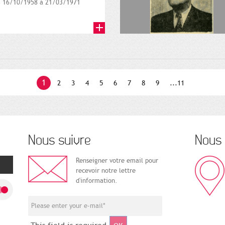
16/10/1958 à 21/03/1971
1
2
3
4
5
6
7
8
9
...11
Nous suivre
Nous 
Renseigner votre email pour
recevoir notre lettre
d'information.