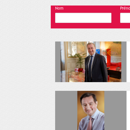
Nom
Prén