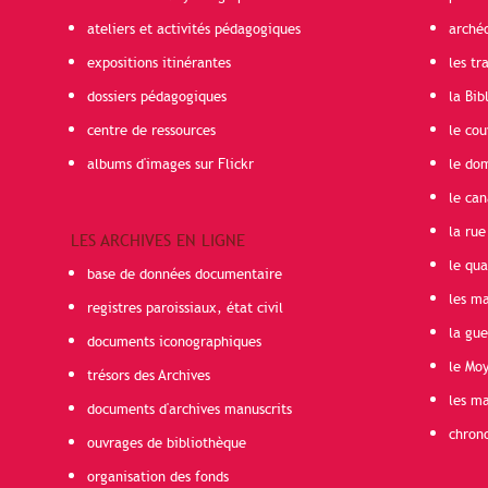
ateliers et activités pédagogiques
arché
expositions itinérantes
les t
dossiers pédagogiques
la Bib
centre de ressources
le cou
albums d'images sur Flickr
le do
le can
la rue
LES ARCHIVES EN LIGNE
le qua
base de données documentaire
les ma
registres paroissiaux, état civil
la gu
documents iconographiques
le Mo
trésors des Archives
les ma
documents d'archives manuscrits
chron
ouvrages de bibliothèque
organisation des fonds