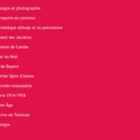
ologie et photographie
ransports en commun
liothèque d'étude et du patrimoine
vent des Jacobins
maine de Candie
al du Midi
 de Bayard
rtier Saint-Etienne
rchés toulousains
erre 1914-1918
yen Âge
ires de Toulouse
ologie