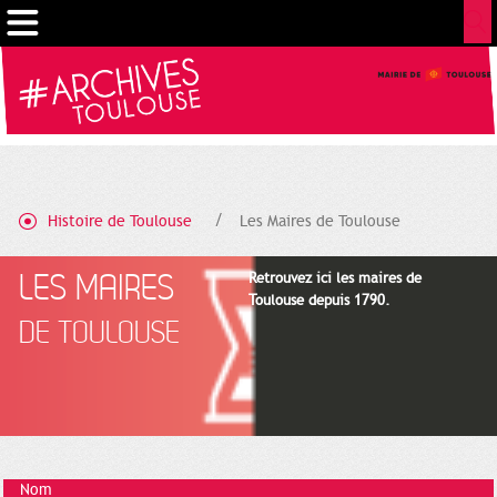
Cookies management panel
Histoire de Toulouse
Les Maires de Toulouse
LES MAIRES
Retrouvez ici les maires de
Toulouse depuis 1790.
DE TOULOUSE
Nom