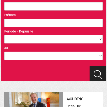
Prénom
Période - Depuis le
au
MOUDENC
Jean-Luc