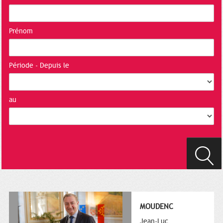
Prénom
Période - Depuis le
au
MOUDENC
Jean-Luc