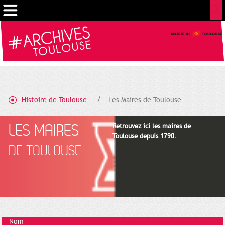
Cookies management panel
Histoire de Toulouse
Les Maires de Toulouse
LES MAIRES
Retrouvez ici les maires de
Toulouse depuis 1790.
DE TOULOUSE
Nom