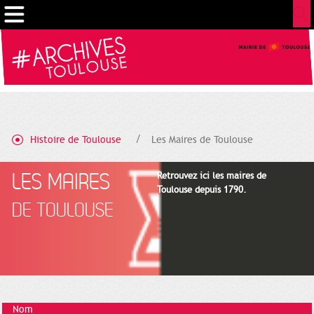
Cookies management panel
Histoire de Toulouse
Les Maires de Toulouse
LES MAIRES
Retrouvez ici les maires de
Toulouse depuis 1790.
DE TOULOUSE
Nom