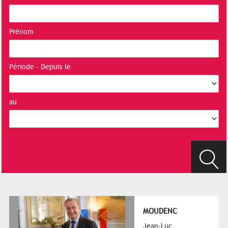
Prénom
Période - Depuis le
au
MOUDENC
Jean-Luc